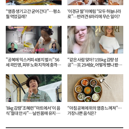
“염증 생기고 간 굳어 간다”… 평소
‘이경규 딸’ 이예림 “모두 하늘나라
뭘 먹었길래?
로”⋯반려견 6마리에 무슨 일이?
"공복에 믹스커피 4봉지 벌컥" 56
“같은 사람 맞아? 155kg 감량 성
세 곽진영, 피부 노화 지적에 충격…
공”…英 29세女, 어떻게 뺐나 봤더
무슨 일?
니?
‘8kg 감량’ 조혜련 “마트에서 ‘이 음
“아침 공복에 위의 염증 느껴져”…
식’ 절대 안 사”…날씬 몸매 유지 비
가장 나쁜 음식은?
결?