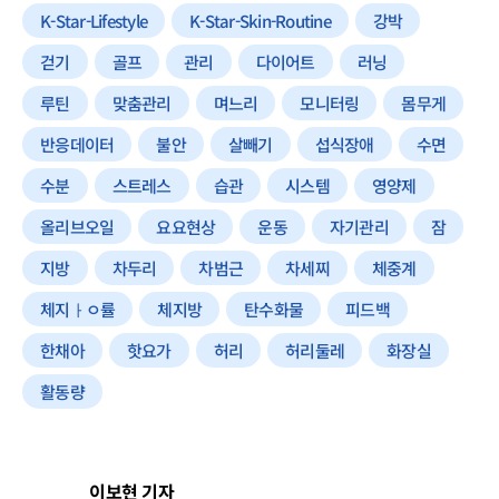
K-Star-Lifestyle
K-Star-Skin-Routine
강박
걷기
골프
관리
다이어트
러닝
루틴
맞춤관리
며느리
모니터링
몸무게
반응데이터
불안
살빼기
섭식장애
수면
수분
스트레스
습관
시스템
영양제
올리브오일
요요현상
운동
자기관리
잠
지방
차두리
차범근
차세찌
체중계
체지ㅏㅇ률
체지방
탄수화물
피드백
한채아
핫요가
허리
허리둘레
화장실
활동량
이보현 기자