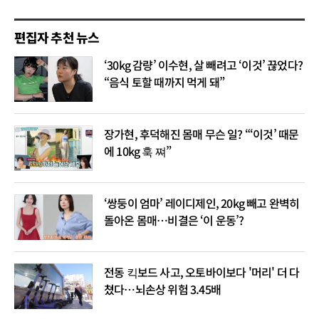
편집자 추천 뉴스
‘30kg 감량’ 이수현, 살 빼려고 ‘이것’ 끊었다?
“음식 토할 때까지 먹게 돼”
장가현, 후덕해진 몸매 무슨 일? “‘이것’ 때문
에 10kg 훅 쪄”
‘쌍둥이 엄마’ 레이디제인, 20kg 빼고 완벽히
돌아온 몸매…비결은 ‘이 운동’?
전동 킥보드 사고, 오토바이보다 '머리' 더 다
쳤다…뇌손상 위험 3.45배