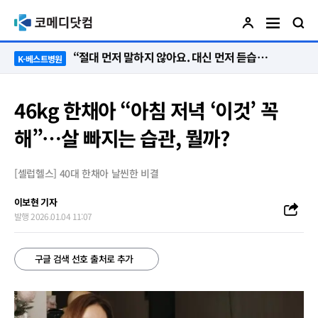
“절대 먼저 말하지 않아요. 대신 먼저 듣습니다”
K-베스트병원
46kg 한채아 “아침 저녁 ‘이것’ 꼭
해”…살 빠지는 습관, 뭘까?
[셀럽헬스] 40대 한채아 날씬한 비결
이보현 기자
발행 2026.01.04 11:07
구글 검색 선호 출처로 추가