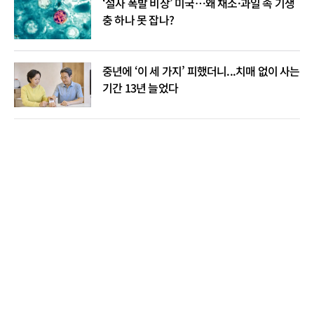
‘설사 폭발 비상’ 미국…왜 채소·과일 속 기생
충 하나 못 잡나?
중년에 ‘이 세 가지’ 피했더니...치매 없이 사는
기간 13년 늘었다