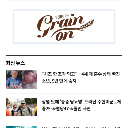
최신 뉴스
“치즈 한 조각 먹고”…4세 때 혼수 상태 빠진
소년, 9년 만에 숨져
장염 탓에 ‘중증 당뇨병’ 드러난 주한미군...체
중25%·혈당47% 줄인 사연