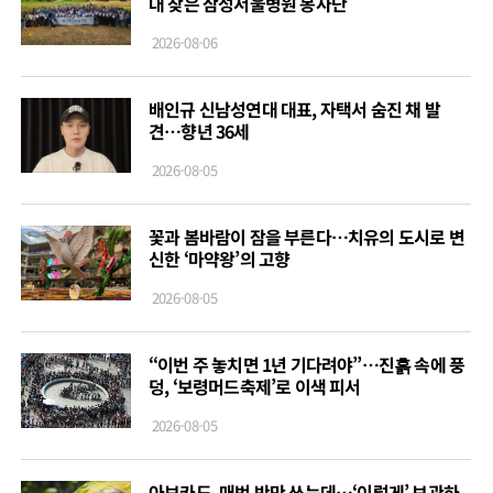
대 찾은 삼성서울병원 봉사단
2026-08-06
배인규 신남성연대 대표, 자택서 숨진 채 발
견…향년 36세
2026-08-05
꽃과 봄바람이 잠을 부른다…치유의 도시로 변
신한 ‘마약왕’의 고향
2026-08-05
“이번 주 놓치면 1년 기다려야”…진흙 속에 풍
덩, ‘보령머드축제’로 이색 피서
2026-08-05
아보카도, 매번 반만 쓰는데…‘이렇게’ 보관하