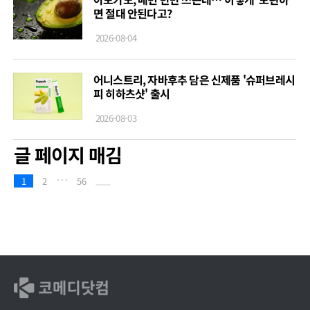
면 절대 안된다고?
2026-08-04
어니스트리, 자바후추 담은 신제품 '슈퍼브레시
피 히하츠샷' 출시
2026-08-03
글 페이지 매김
…
1
2
56