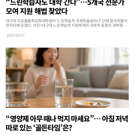
“느린학습자도 대학 간다”…5개국 전문가
모여 지원 해법 찾았다
대구대 치유돌봄특성화대학센터 ‘느린학습자 국제학술세미나’ 단체 참석자들이
한자리에 모였다. 사진=대구대 느린학습자 지원체계의 국제적 동향과 경북형 지
원모델을 모색하기 위한 국제학술세미나가 성황리에 마무리됐다. 느린학습자는
IQ 71~84의 경계선 지능에 해당해 지적장애 기준에는 들어가지 않지만,…
2026-08-07
“영양제 아무 때나 먹지 마세요”… 아침 저녁
따로 있는 ‘골든타임’은?