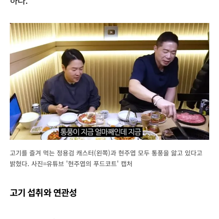
하다.
고기를 즐겨 먹는 정용검 캐스터(왼쪽)과 현주엽 모두 통풍을 앓고 있다고
밝혔다. 사진=유튜브 '현주엽의 푸드코트' 캡처
고기 섭취와 연관성