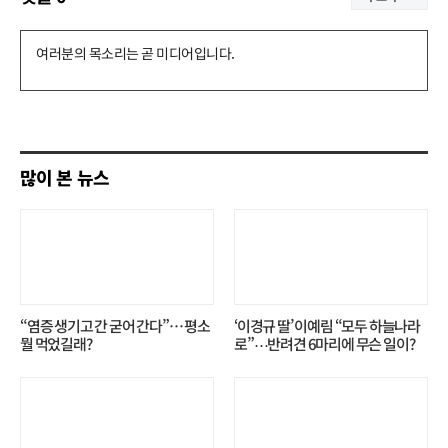
댓
글
쓰
기
많이 본 뉴스
“염증 생기고 간 굳어 간다”… 평소
‘이경규 딸’ 이예림 “모두 하늘나라
뭘 먹었길래?
로”⋯반려견 6마리에 무슨 일이?