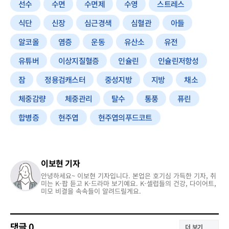
선수
수면
수면제
수영
스트레스
식단
신장
심근경색
심혈관
아들
알코올
염증
운동
유산소
유전
유튜버
이상지질혈증
인슐린
인슐린저항성
잠
정용검캐스터
중성지방
지방
채소
체중감량
체중관리
탈수
통풍
퓨린
합병증
현주엽
현주엽의푸드코트
이보현 기자
안녕하세요~ 이보현 기자입니다. 본업은 호기심 가득한 기자, 취
미는 K-팝 듣고 K-드라마 보기예요. K-셀럽들의 건강, 다이어트,
미모 비결을 속속들이 알려드릴게요.
댓글
0
더 보기