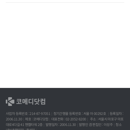
사업자 등록번호 : 214-87-97051
정기간행물 등록번호 : 서울 아 00292호
등록일자 :
2006.11.30
제호 : 코메디닷컴
대표전화 : 02-2052-8200
주소 : 서울시 마포구 마포
대로4다길 41 헨켈타워 2층
발행일자 : 2006.11.30
발행인 겸 편집인 : 이성주
청소
년보호책임자 : 홍석민