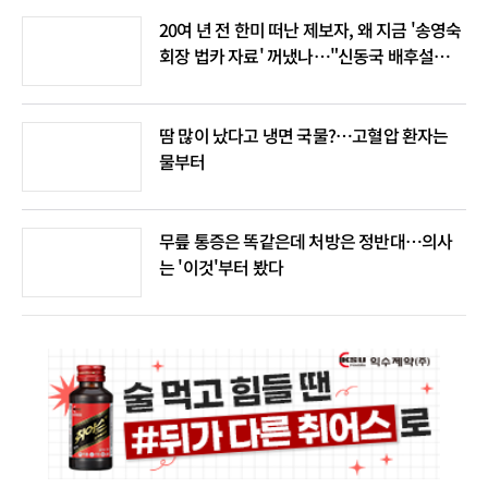
20여 년 전 한미 떠난 제보자, 왜 지금 '송영숙
회장 법카 자료' 꺼냈나…"신동국 배후설은
음모론"
땀 많이 났다고 냉면 국물?…고혈압 환자는
물부터
무릎 통증은 똑같은데 처방은 정반대…의사
는 '이것'부터 봤다