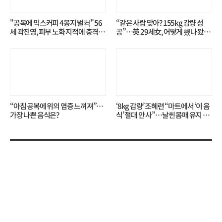
"공복에 믹스커피 4봉지 벌컥" 56
“같은 사람 맞아? 155kg 감량 성
세 곽진영, 피부 노화 지적에 충격…
공”…英 29세女, 어떻게 뺐나 봤더
무슨 일?
니?
“아침 공복에 위의 염증 느껴져”…
‘8kg 감량’ 조혜련 “마트에서 ‘이 음
가장 나쁜 음식은?
식’ 절대 안 사”…날씬 몸매 유지 비
결?