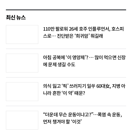
최신 뉴스
110만 팔로워 26세 호주 인플루언서, 호스피
스로… 진단받은 ‘희귀암’ 뭐길래
아침 공복에 ‘이 영양제’? … 많이 먹으면 신장
에 문제 생길 수도
의식 잃고 ‘픽’ 쓰러지기 일쑤 60대女, 지병 아
니라 흔한 ‘이 약’ 때문?
“더운데 무슨 운동이냐고?”…폭염 속 운동,
먼저 챙겨야 할 ‘이것’