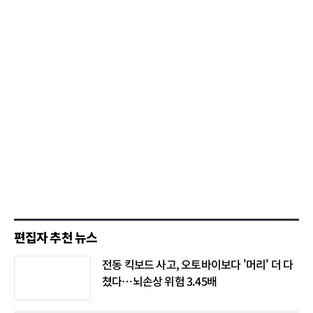
편집자 추천 뉴스
전동 킥보드 사고, 오토바이보다 '머리' 더 다
쳤다…뇌손상 위험 3.45배