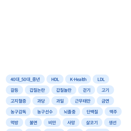
40대_50대_중년
HDL
K-Health
LDL
갈등
갑질논란
갑질놀란
걷기
고기
고지혈증
과당
과일
근무태만
금연
농구감독
농구선수
뇌졸중
단백질
맥주
먹방
불면
비만
사망
살코기
생선