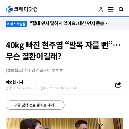
“단 한 명도 포기는 없다”…환자의 삶을 다시 세운 ‘오전 8시의 기적’
K-베스트병원
40kg 빠진 현주엽 “발목 자를 뻔”…
무슨 질환이길래?
[셀럽헬스] 현주엽 식습관이 부른 병
이보현 기자
발행 2026.02.28 21:05
업데이트 2026.02.28 21:41
구글 검색 선호 출처로 추가