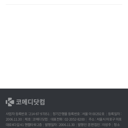
사업자 등록번호 : 214-87-97051
정기간행물 등록번호 : 서울 아 00292호
등록일자 :
2006.11.30
제호 : 코메디닷컴
대표전화 : 02-2052-8200
주소 : 서울시 마포구 마포
대로4다길 41 헨켈타워 2층
발행일자 : 2006.11.30
발행인 겸 편집인 : 이성주
청소