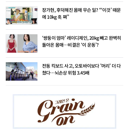
장가현, 후덕해진 몸매 무슨 일? “‘이것’ 때문
에 10kg 훅 쪄”
‘쌍둥이 엄마’ 레이디제인, 20kg 빼고 완벽히
돌아온 몸매…비결은 ‘이 운동’?
전동 킥보드 사고, 오토바이보다 '머리' 더 다
쳤다…뇌손상 위험 3.45배