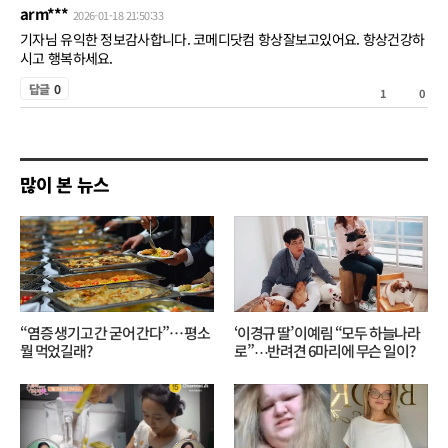
쓰
arm***
2026-01-18 21:50:33
기
기자님 유익한 정보감사합니다. 코메디닷컴 항상잘보고있어요. 항상건강하
시고 행복하세요.
공
답글
0
1
0
감
비
공
많이 본 뉴스
감
“염증 생기고 간 굳어 간다”… 평소
‘이경규 딸’ 이예림 “모두 하늘나라
뭘 먹었길래?
로”⋯반려견 6마리에 무슨 일이?