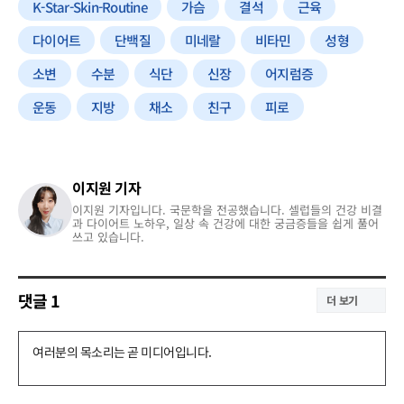
K-Star-Skin-Routine
가슴
결석
근육
다이어트
단백질
미네랄
비타민
성형
소변
수분
식단
신장
어지럼증
운동
지방
채소
친구
피로
이지원 기자
이지원 기자입니다. 국문학을 전공했습니다. 셀럽들의 건강 비결
과 다이어트 노하우, 일상 속 건강에 대한 궁금증들을 쉽게 풀어
쓰고 있습니다.
댓글
1
더 보기
댓
글