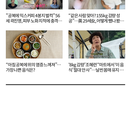
"공복에 믹스커피 4봉지 벌컥" 56
“같은 사람 맞아? 155kg 감량 성
세 곽진영, 피부 노화 지적에 충격…
공”…英 29세女, 어떻게 뺐나 봤더
무슨 일?
니?
“아침 공복에 위의 염증 느껴져”…
‘8kg 감량’ 조혜련 “마트에서 ‘이 음
가장 나쁜 음식은?
식’ 절대 안 사”…날씬 몸매 유지 비
결?