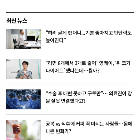
최신 뉴스
“허리 곧게 폈더니...기분 좋아지고 판단력도
높아진다”
“라면 8개에서 3개로 줄어” 영케이, ‘위 크기
다이어트’ 했다는데…뭘까?
“수술 후 배변 못하고 구토만”… 의료진이 장
을 잘못 연결했다고?
공복 vs 식후에 커피 꼭 마시는 사람들…몸에
나쁜 변화가?