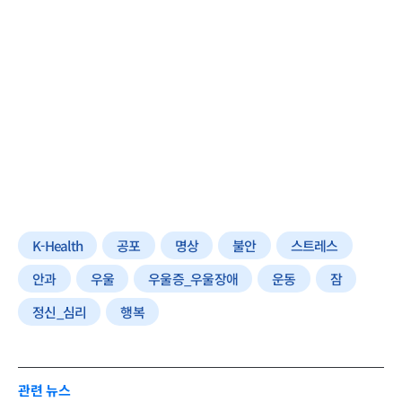
K-Health
공포
명상
불안
스트레스
안과
우울
우울증_우울장애
운동
잠
정신_심리
행복
관련 뉴스