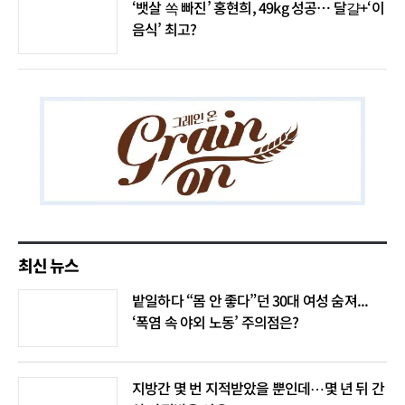
‘뱃살 쏙 빠진’ 홍현희, 49kg 성공… 달걀+‘이
음식’ 최고?
최신 뉴스
밭일하다 “몸 안 좋다”던 30대 여성 숨져...
‘폭염 속 야외 노동’ 주의점은?
지방간 몇 번 지적받았을 뿐인데⋯몇 년 뒤 간