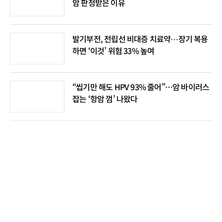
암 판정받은 이유
발기부전, 전립선 비대증 치료약⋯장기 복용
하면 ‘이것’ 위험 33% 높여
“씹기만 해도 HPV 93% 줄어”…암 바이러스
잡는 ‘항암 껌’ 나왔다