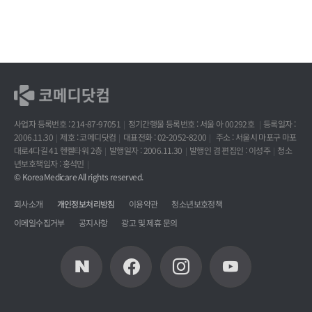
사업자 등록번호 : 214-87-97051
정기간행물 등록번호 : 서울 아 00292호
등록일자 :
2006.11.30
제호 : 코메디닷컴
대표전화 : 02-2052-8200
주소 : 서울시 마포구 마포
대로4다길 41 헨켈타워 2층
발행일자 : 2006.11.30
발행인 겸 편집인 : 이성주
청소
년보호책임자 : 홍석민
© KoreaMedicare All rights reserved.
회사소개
개인정보처리방침
이용약관
청소년보호정책
이메일수집거부
공지사항
광고 및 제휴 문의