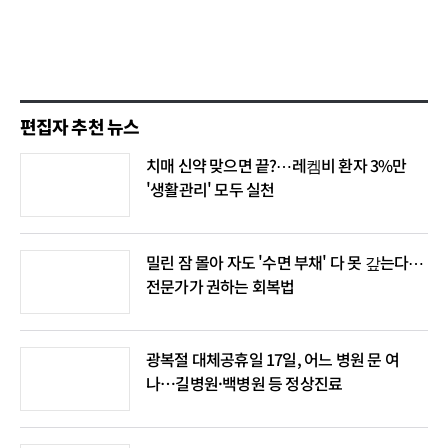
편집자 추천 뉴스
치매 신약 맞으면 끝?⋯레켐비 환자 3%만
'생활관리' 모두 실천
밀린 잠 몰아 자도 '수면 부채' 다 못 갚는다⋯
전문가가 권하는 회복법
광복절 대체공휴일 17일, 어느 병원 문 여
나…길병원·백병원 등 정상진료