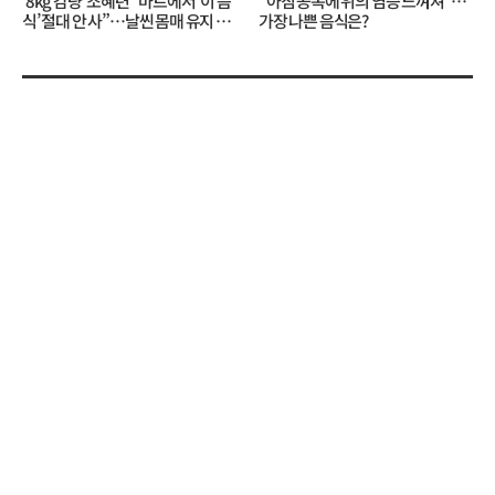
‘8kg 감량’ 조혜련 “마트에서 ‘이 음
“아침 공복에 위의 염증 느껴져”…
식’ 절대 안 사”…날씬 몸매 유지 비
가장 나쁜 음식은?
결?