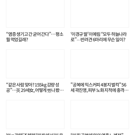
“염증 생기고 간 굳어 간다”… 평소
‘이경규 딸’ 이예림 “모두 하늘나라
뭘 먹었길래?
로”⋯반려견 6마리에 무슨 일이?
“같은 사람 맞아? 155kg 감량 성
"공복에 믹스커피 4봉지 벌컥" 56
공”…英 29세女, 어떻게 뺐나 봤더
세 곽진영, 피부 노화 지적에 충격…
니?
무슨 일?