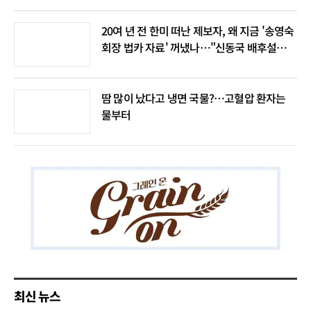
20여 년 전 한미 떠난 제보자, 왜 지금 '송영숙
회장 법카 자료' 꺼냈나…"신동국 배후설은
음모론"
땀 많이 났다고 냉면 국물?…고혈압 환자는
물부터
최신 뉴스