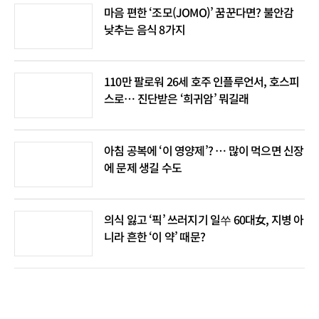
마음 편한 ‘조모(JOMO)’ 꿈꾼다면? 불안감
낮추는 음식 8가지
110만 팔로워 26세 호주 인플루언서, 호스피
스로… 진단받은 ‘희귀암’ 뭐길래
아침 공복에 ‘이 영양제’? … 많이 먹으면 신장
에 문제 생길 수도
의식 잃고 ‘픽’ 쓰러지기 일쑤 60대女, 지병 아
니라 흔한 ‘이 약’ 때문?