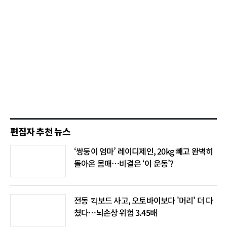
편집자 추천 뉴스
‘쌍둥이 엄마’ 레이디제인, 20kg 빼고 완벽히
돌아온 몸매…비결은 ‘이 운동’?
전동 킥보드 사고, 오토바이보다 '머리' 더 다
쳤다…뇌손상 위험 3.45배