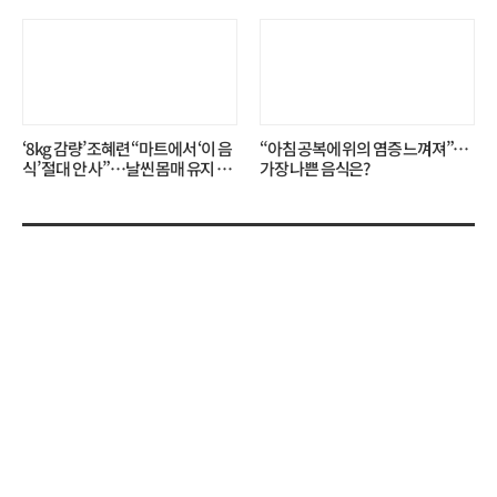
무슨 일?
니?
‘8kg 감량’ 조혜련 “마트에서 ‘이 음
“아침 공복에 위의 염증 느껴져”…
식’ 절대 안 사”…날씬 몸매 유지 비
가장 나쁜 음식은?
결?