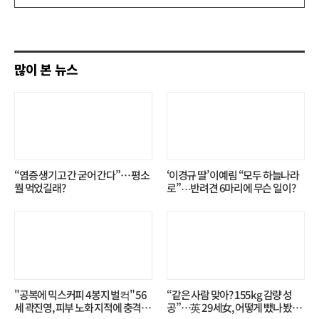
쓰
기
많이 본 뉴스
“염증 생기고 간 굳어 간다”… 평소
‘이경규 딸’ 이예림 “모두 하늘나라
뭘 먹었길래?
로”⋯반려견 6마리에 무슨 일이?
"공복에 믹스커피 4봉지 벌컥" 56
“같은 사람 맞아? 155kg 감량 성
세 곽진영, 피부 노화 지적에 충격…
공”…英 29세女, 어떻게 뺐나 봤더