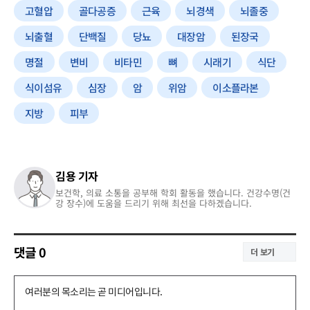
고혈압
골다공증
근육
뇌경색
뇌졸중
뇌출혈
단백질
당뇨
대장암
된장국
명절
변비
비타민
뼈
시래기
식단
식이섬유
심장
암
위암
이소플라본
지방
피부
김용 기자
보건학, 의료 소통을 공부해 학회 활동을 했습니다. 건강수명(건
강 장수)에 도움을 드리기 위해 최선을 다하겠습니다.
댓글
0
더 보기
댓
글