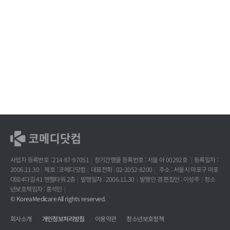
사업자 등록번호 : 214-87-97051
정기간행물 등록번호 : 서울 아 00292호
등록일자 :
2006.11.30
제호 : 코메디닷컴
대표전화 : 02-2052-8200
주소 : 서울시 마포구 마포
대로4다길 41 헨켈타워 2층
발행일자 : 2006.11.30
발행인 겸 편집인 : 이성주
청소
년보호책임자 : 홍석민
© KoreaMedicare All rights reserved.
회사소개
개인정보처리방침
이용약관
청소년보호정책