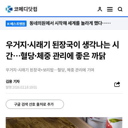
“절대 먼저 말하지 않아요. 대신 먼저 듣습니다”
K-베스트병원
우거지·시래기 된장국이 생각나는 시
간…혈당·체중 관리에 좋은 까닭
우거지-시래기 된장국+보리밥…혈당, 체중 관리에 기여
김용 기자
발행 2026.02.18 19:01
구글 검색 선호 출처로 추가