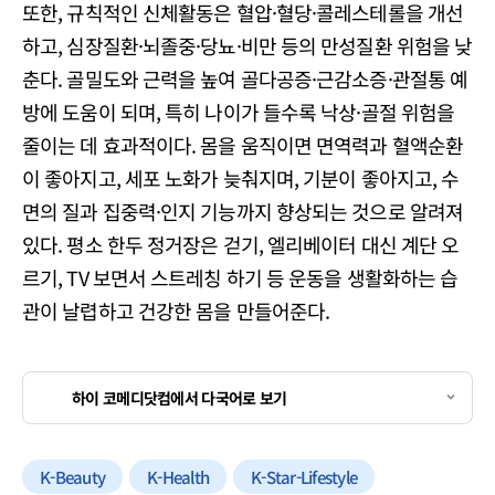
또한, 규칙적인 신체활동은 혈압·혈당·콜레스테롤을 개선
하고, 심장질환·뇌졸중·당뇨·비만 등의 만성질환 위험을 낮
춘다. 골밀도와 근력을 높여 골다공증·근감소증·관절통 예
방에 도움이 되며, 특히 나이가 들수록 낙상·골절 위험을
줄이는 데 효과적이다. 몸을 움직이면 면역력과 혈액순환
이 좋아지고, 세포 노화가 늦춰지며, 기분이 좋아지고, 수
면의 질과 집중력·인지 기능까지 향상되는 것으로 알려져
있다. 평소 한두 정거장은 걷기, 엘리베이터 대신 계단 오
르기, TV 보면서 스트레칭 하기 등 운동을 생활화하는 습
관이 날렵하고 건강한 몸을 만들어준다.
하이 코메디닷컴에서 다국어로 보기
K-Beauty
K-Health
K-Star-Lifestyle