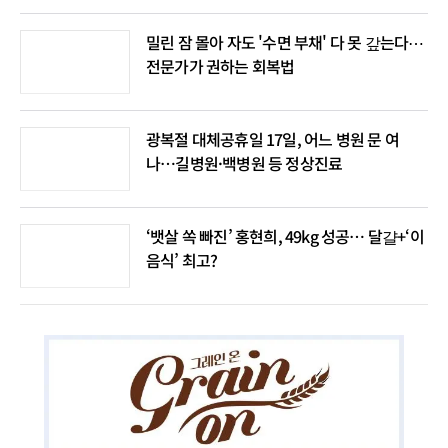
밀린 잠 몰아 자도 '수면 부채' 다 못 갚는다⋯
전문가가 권하는 회복법
광복절 대체공휴일 17일, 어느 병원 문 여
나…길병원·백병원 등 정상진료
‘뱃살 쏙 빠진’ 홍현희, 49kg 성공… 달걀+‘이
음식’ 최고?