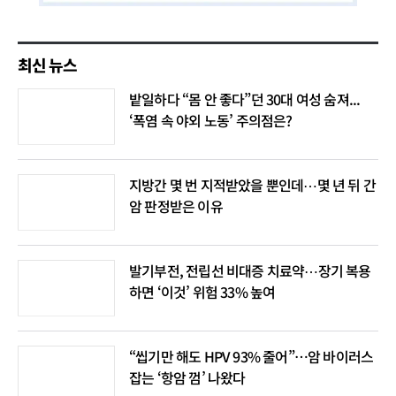
최신 뉴스
밭일하다 “몸 안 좋다”던 30대 여성 숨져...
‘폭염 속 야외 노동’ 주의점은?
지방간 몇 번 지적받았을 뿐인데⋯몇 년 뒤 간
암 판정받은 이유
발기부전, 전립선 비대증 치료약⋯장기 복용
하면 ‘이것’ 위험 33% 높여
“씹기만 해도 HPV 93% 줄어”…암 바이러스
잡는 ‘항암 껌’ 나왔다