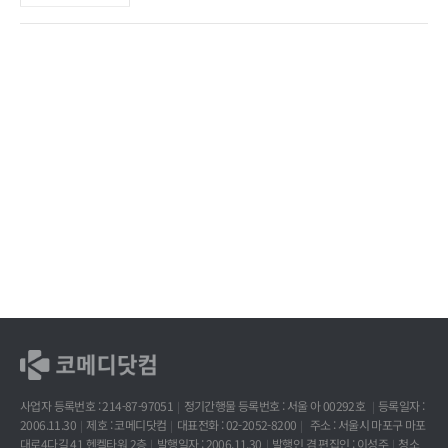
사업자 등록번호 : 214-87-97051
정기간행물 등록번호 : 서울 아 00292호
등록일자 :
2006.11.30
제호 : 코메디닷컴
대표전화 : 02-2052-8200
주소 : 서울시 마포구 마포
대로4다길 41 헨켈타워 2층
발행일자 : 2006.11.30
발행인 겸 편집인 : 이성주
청소