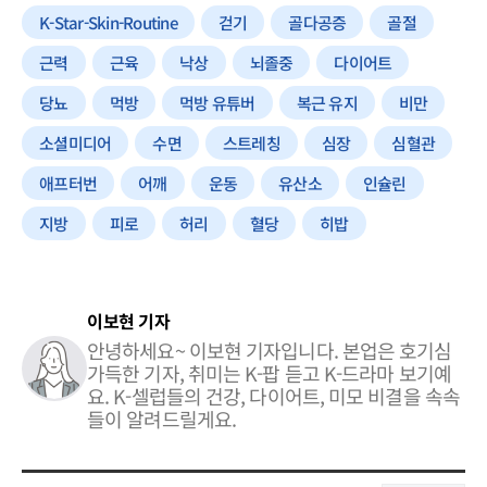
K-Star-Skin-Routine
걷기
골다공증
골절
근력
근육
낙상
뇌졸중
다이어트
당뇨
먹방
먹방 유튜버
복근 유지
비만
소셜미디어
수면
스트레칭
심장
심혈관
애프터번
어깨
운동
유산소
인슐린
지방
피로
허리
혈당
히밥
이보현 기자
안녕하세요~ 이보현 기자입니다. 본업은 호기심
가득한 기자, 취미는 K-팝 듣고 K-드라마 보기예
요. K-셀럽들의 건강, 다이어트, 미모 비결을 속속
들이 알려드릴게요.