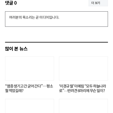
댓글
0
더 보기
댓
글
쓰
기
많이 본 뉴스
“염증 생기고 간 굳어 간다”… 평소
‘이경규 딸’ 이예림 “모두 하늘나라
뭘 먹었길래?
로”⋯반려견 6마리에 무슨 일이?