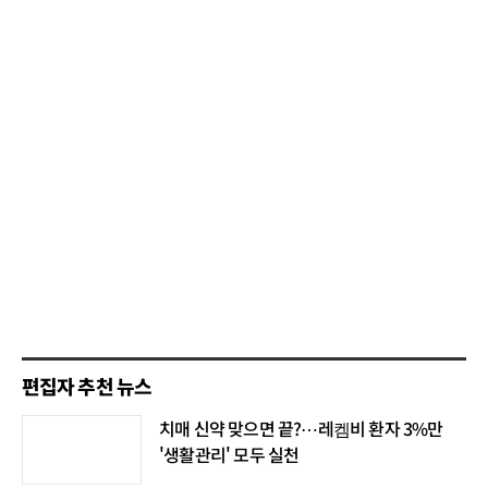
편집자 추천 뉴스
치매 신약 맞으면 끝?⋯레켐비 환자 3%만
'생활관리' 모두 실천