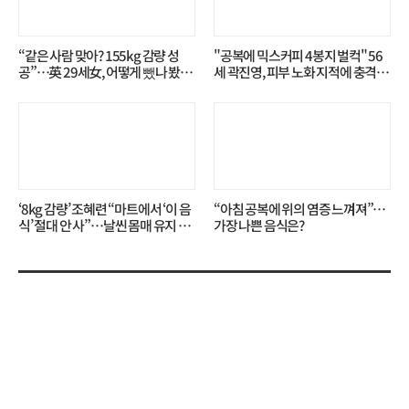
“같은 사람 맞아? 155kg 감량 성
"공복에 믹스커피 4봉지 벌컥" 56
공”…英 29세女, 어떻게 뺐나 봤더
세 곽진영, 피부 노화 지적에 충격…
니?
무슨 일?
‘8kg 감량’ 조혜련 “마트에서 ‘이 음
“아침 공복에 위의 염증 느껴져”…
식’ 절대 안 사”…날씬 몸매 유지 비
가장 나쁜 음식은?
결?