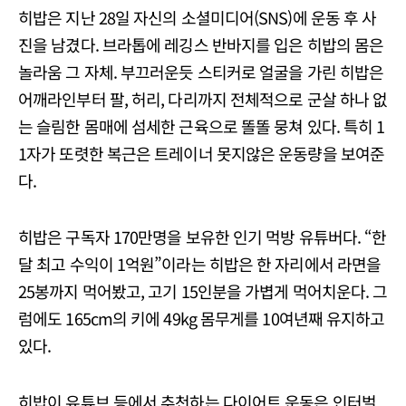
히밥은 지난 28일 자신의 소셜미디어(SNS)에 운동 후 사
진을 남겼다. 브라톱에 레깅스 반바지를 입은 히밥의 몸은
놀라움 그 자체. 부끄러운듯 스티커로 얼굴을 가린 히밥은
어깨라인부터 팔, 허리, 다리까지 전체적으로 군살 하나 없
는 슬림한 몸매에 섬세한 근육으로 똘똘 뭉쳐 있다. 특히 1
1자가 또렷한 복근은 트레이너 못지않은 운동량을 보여준
다.
히밥은 구독자 170만명을 보유한 인기 먹방 유튜버다. “한
달 최고 수익이 1억원”이라는 히밥은 한 자리에서 라면을
25봉까지 먹어봤고, 고기 15인분을 가볍게 먹어치운다. 그
럼에도 165cm의 키에 49kg 몸무게를 10여년째 유지하고
있다.
히밥이 유튜브 등에서 추천하는 다이어트 운동은 인터벌