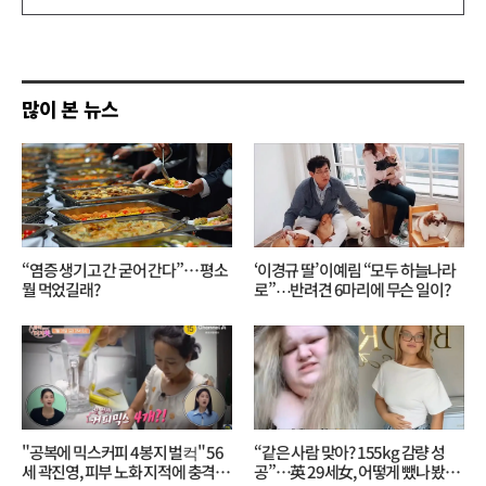
글
쓰
기
많이 본 뉴스
“염증 생기고 간 굳어 간다”… 평소
‘이경규 딸’ 이예림 “모두 하늘나라
뭘 먹었길래?
로”⋯반려견 6마리에 무슨 일이?
"공복에 믹스커피 4봉지 벌컥" 56
“같은 사람 맞아? 155kg 감량 성
세 곽진영, 피부 노화 지적에 충격…
공”…英 29세女, 어떻게 뺐나 봤더