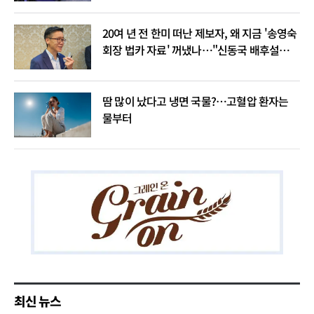
20여 년 전 한미 떠난 제보자, 왜 지금 '송영숙
회장 법카 자료' 꺼냈나…"신동국 배후설은
음모론"
땀 많이 났다고 냉면 국물?…고혈압 환자는
물부터
최신 뉴스