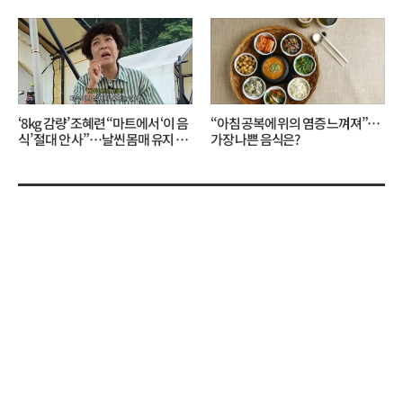
무슨 일?
니?
‘8kg 감량’ 조혜련 “마트에서 ‘이 음
“아침 공복에 위의 염증 느껴져”…
식’ 절대 안 사”…날씬 몸매 유지 비
가장 나쁜 음식은?
결?