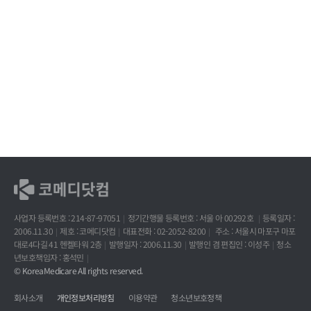
사업자 등록번호 : 214-87-97051
정기간행물 등록번호 : 서울 아 00292호
등록일자 :
2006.11.30
제호 : 코메디닷컴
대표전화 : 02-2052-8200
주소 : 서울시 마포구 마포
대로4다길 41 헨켈타워 2층
발행일자 : 2006.11.30
발행인 겸 편집인 : 이성주
청소
년보호책임자 : 홍석민
© KoreaMedicare All rights reserved.
회사소개
개인정보처리방침
이용약관
청소년보호정책