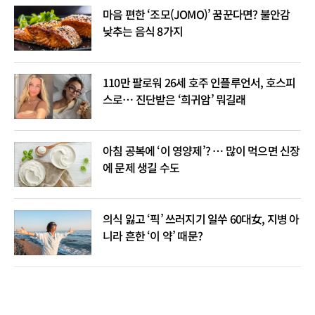
마음 편한 ‘조모(JOMO)’ 꿈꾼다면? 불안감
낮추는 음식 8가지
110만 팔로워 26세 호주 인플루언서, 호스피
스로… 진단받은 ‘희귀암’ 뭐길래
아침 공복에 ‘이 영양제’? … 많이 먹으면 신장
에 문제 생길 수도
의식 잃고 ‘픽’ 쓰러지기 일쑤 60대女, 지병 아
니라 흔한 ‘이 약’ 때문?