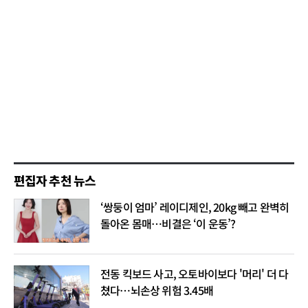
편집자 추천 뉴스
‘쌍둥이 엄마’ 레이디제인, 20kg 빼고 완벽히
돌아온 몸매…비결은 ‘이 운동’?
전동 킥보드 사고, 오토바이보다 '머리' 더 다
쳤다…뇌손상 위험 3.45배