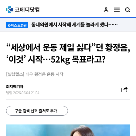
“절대 먼저 말하지 않아요. 대신 먼저 듣습니다”
K-베스트병원
“세상에서 운동 제일 싫다”던 황정음,
‘이것’ 시작…52kg 목표라고?
[셀럽헬스] 배우 황정음 운동 시작
최지혜기자
발행 2026.06.04 21:04
구글 검색 선호 출처로 추가