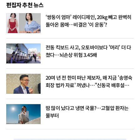
편집자 추천 뉴스
‘쌍둥이 엄마’ 레이디제인, 20kg 빼고 완벽히
돌아온 몸매…비결은 ‘이 운동’?
전동 킥보드 사고, 오토바이보다 '머리' 더 다
쳤다…뇌손상 위험 3.45배
20여 년 전 한미 떠난 제보자, 왜 지금 '송영숙
회장 법카 자료' 꺼냈나…"신동국 배후설은
음모론"
땀 많이 났다고 냉면 국물?…고혈압 환자는
물부터