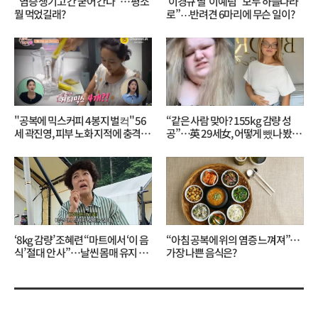
“염증 생기고 간 굳어 간다”… 평소
‘이경규 딸’ 이예림 “모두 하늘나라
뭘 먹었길래?
로”⋯반려견 6마리에 무슨 일이?
"공복에 믹스커피 4봉지 벌컥" 56
“같은 사람 맞아? 155kg 감량 성
세 곽진영, 피부 노화 지적에 충격…
공”…英 29세女, 어떻게 뺐나 봤더
무슨 일?
니?
‘8kg 감량’ 조혜련 “마트에서 ‘이 음
“아침 공복에 위의 염증 느껴져”…
식’ 절대 안 사”…날씬 몸매 유지 비
가장 나쁜 음식은?
결?