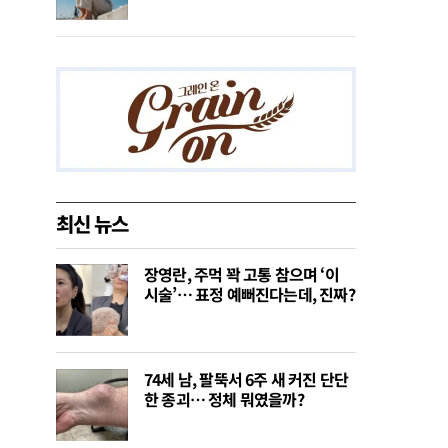
최신 뉴스
장영란, 주먹 꽉 고통 참으며 ‘이
시술’… 표정 예뻐진다는데, 진짜?
74세 남, 팔뚝서 6주 새 커진 단단
한 종괴… 정체 뭐였을까?