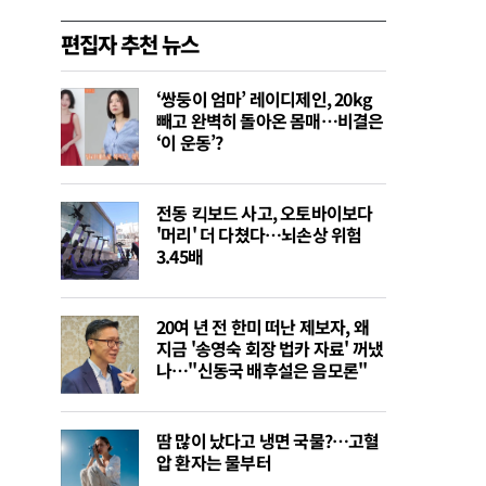
편집자 추천 뉴스
‘쌍둥이 엄마’ 레이디제인, 20kg
빼고 완벽히 돌아온 몸매…비결은
‘이 운동’?
전동 킥보드 사고, 오토바이보다
'머리' 더 다쳤다…뇌손상 위험
3.45배
20여 년 전 한미 떠난 제보자, 왜
지금 '송영숙 회장 법카 자료' 꺼냈
나…"신동국 배후설은 음모론"
땀 많이 났다고 냉면 국물?…고혈
압 환자는 물부터