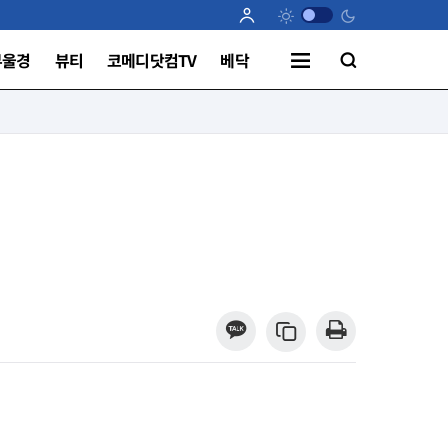
부울경
뷰티
코메디닷컴TV
베닥