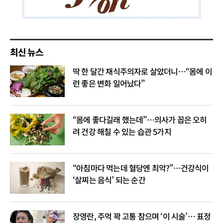
최신 뉴스
딱 한 달간 채식주의자로 살았더니…“몸에 이
런 좋은 변화 일어났다”
“몸에 좋다길래 했는데”…의사가 꼽은 오히
려 건강 해칠 수 있는 습관 5가지
“아침마다 먹는데 혈당엔 최악?”…건강식이
‘살찌는 음식’ 되는 순간
장영란, 주먹 꽉 고통 참으며 ‘이 시술’… 표정