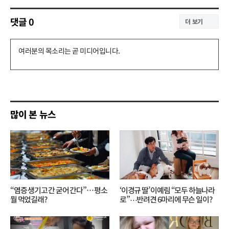
댓글
0
더 보기
댓
글
쓰
기
많이 본 뉴스
“염증 생기고 간 굳어 간다”… 평소
‘이경규 딸’ 이예림 “모두 하늘나라
뭘 먹었길래?
로”⋯반려견 6마리에 무슨 일이?