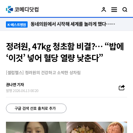
“절대 먼저 말하지 않아요. 대신 먼저 듣습니다”
K-베스트병원
정려원, 47kg 청초함 비결?… “밥에
‘이것’ 넣어 혈당 열량 낮춘다”
[셀럽헬스] 정려원의 건강하고 소박한 상차림
권나연 기자
발행 2026.06.13 00:20
구글 검색 선호 출처로 추가