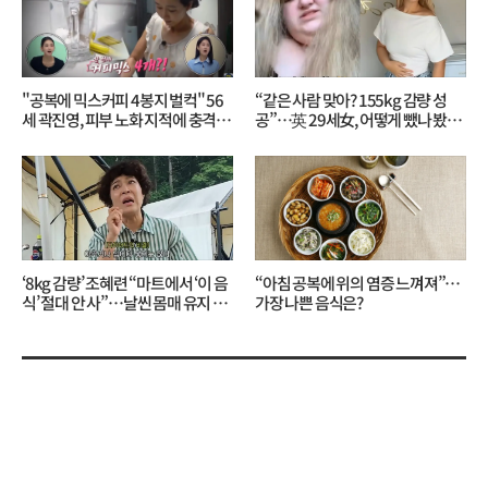
"공복에 믹스커피 4봉지 벌컥" 56
“같은 사람 맞아? 155kg 감량 성
세 곽진영, 피부 노화 지적에 충격…
공”…英 29세女, 어떻게 뺐나 봤더
무슨 일?
니?
‘8kg 감량’ 조혜련 “마트에서 ‘이 음
“아침 공복에 위의 염증 느껴져”…
식’ 절대 안 사”…날씬 몸매 유지 비
가장 나쁜 음식은?
결?