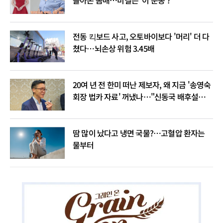
돌아온 몸매…비결은 ‘이 운동’?
전동 킥보드 사고, 오토바이보다 '머리' 더 다
쳤다…뇌손상 위험 3.45배
20여 년 전 한미 떠난 제보자, 왜 지금 '송영숙
회장 법카 자료' 꺼냈나…"신동국 배후설은
음모론"
땀 많이 났다고 냉면 국물?…고혈압 환자는
물부터