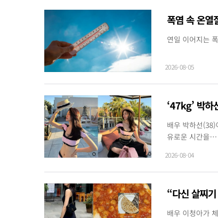
폭염 속 온열질
연일 이어지는 폭
2026-08-05
‘47kg’ 박
배우 박하선(38
유로운 시간을…
2026-08-04
“다신 살찌기 
배우 이청아가 체