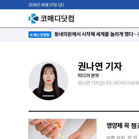
2026년 08월 07일 (금)
동네의원에서 시작해 세계를 놀라게 했다…관
K-베스트병원
권나연 기자
미디어 본부
권나연 기자입니다. 미디어 이슈와
영양제 꼭 챙겼
바쁜 아침, 밥 