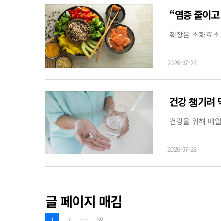
“염증 줄이고
췌장은 소화효소를
2026-07-28
건강 챙기려 
건강을 위해 매일
2026-07-28
글 페이지 매김
…
1
2
59