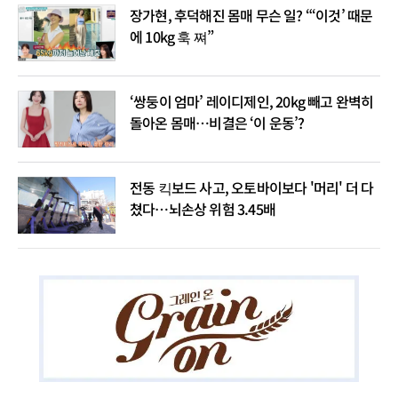
장가현, 후덕해진 몸매 무슨 일? “‘이것’ 때문
에 10kg 훅 쪄”
‘쌍둥이 엄마’ 레이디제인, 20kg 빼고 완벽히
돌아온 몸매…비결은 ‘이 운동’?
전동 킥보드 사고, 오토바이보다 '머리' 더 다
쳤다…뇌손상 위험 3.45배