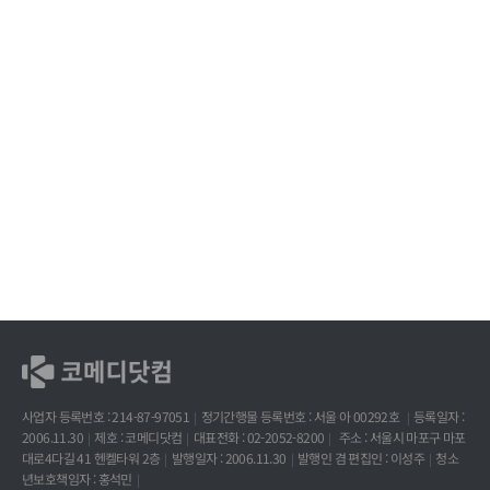
사업자 등록번호 : 214-87-97051
정기간행물 등록번호 : 서울 아 00292호
등록일자 :
2006.11.30
제호 : 코메디닷컴
대표전화 : 02-2052-8200
주소 : 서울시 마포구 마포
대로4다길 41 헨켈타워 2층
발행일자 : 2006.11.30
발행인 겸 편집인 : 이성주
청소
년보호책임자 : 홍석민