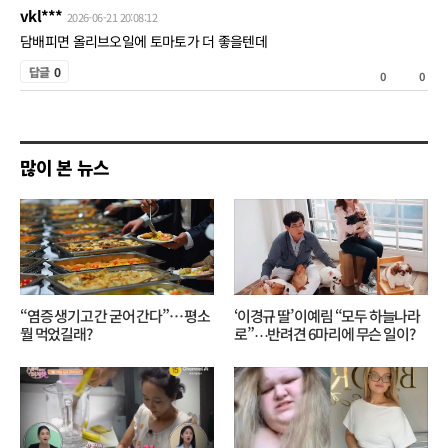
쓰
vkl***
2026-06-21 20:08:12
기
담배피면 올리브오일에 토마토가 더 좋을텐데
공
답글
0
0
0
감
비
공
많이 본 뉴스
감
“염증 생기고 간 굳어 간다”… 평소
‘이경규 딸’ 이예림 “모두 하늘나라
뭘 먹었길래?
로”⋯반려견 6마리에 무슨 일이?