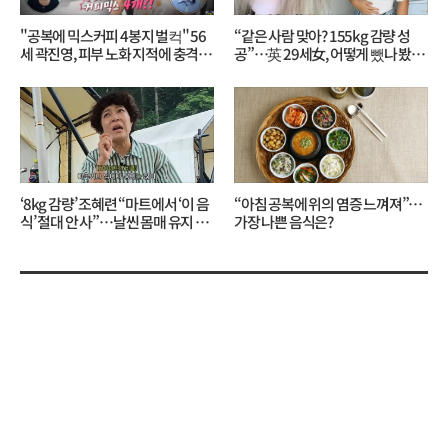
"공복에 믹스커피 4봉지 벌컥" 56
“같은 사람 맞아? 155kg 감량 성
세 곽진영, 피부 노화 지적에 충격…
공”…英 29세女, 어떻게 뺐나 봤더
무슨 일?
니?
‘8kg 감량’ 조혜련 “마트에서 ‘이 음
“아침 공복에 위의 염증 느껴져”…
식’ 절대 안 사”…날씬 몸매 유지 비
가장 나쁜 음식은?
결?