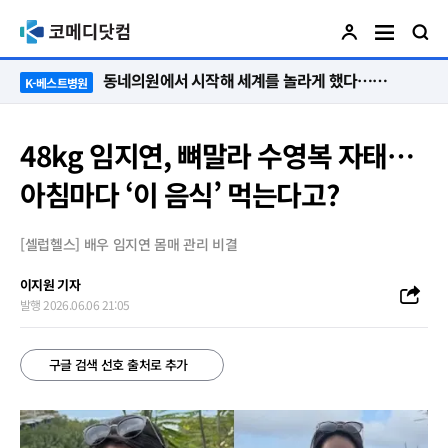
“절대 먼저 말하지 않아요. 대신 먼저 듣습니다”
K-베스트병원
48kg 임지연, 뼈말라 수영복 자태…
아침마다 ‘이 음식’ 먹는다고?
[셀럽헬스] 배우 임지연 몸매 관리 비결
이지원 기자
발행 2026.06.06 21:05
구글 검색 선호 출처로 추가