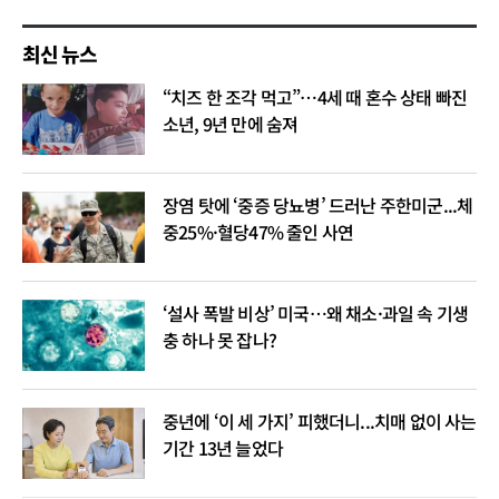
최신 뉴스
“치즈 한 조각 먹고”…4세 때 혼수 상태 빠진
소년, 9년 만에 숨져
장염 탓에 ‘중증 당뇨병’ 드러난 주한미군...체
중25%·혈당47% 줄인 사연
‘설사 폭발 비상’ 미국…왜 채소·과일 속 기생
충 하나 못 잡나?
중년에 ‘이 세 가지’ 피했더니...치매 없이 사는
기간 13년 늘었다