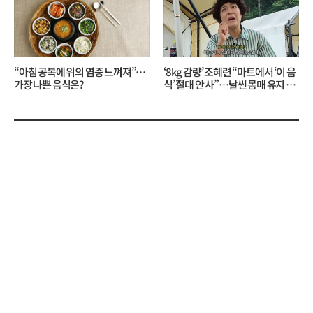
“아침 공복에 위의 염증 느껴져”…
‘8kg 감량’ 조혜련 “마트에서 ‘이 음
가장 나쁜 음식은?
식’ 절대 안 사”…날씬 몸매 유지 비
결?