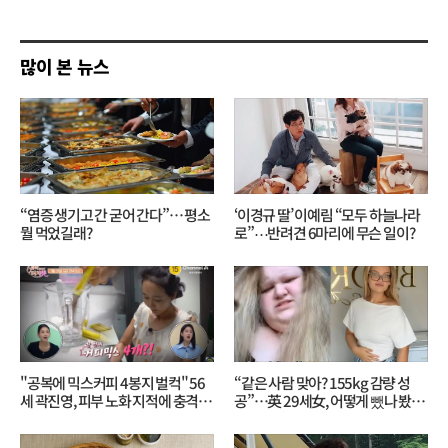
쓰
기
많이 본 뉴스
“염증 생기고 간 굳어 간다”… 평소
‘이경규 딸’ 이예림 “모두 하늘나라
뭘 먹었길래?
로”⋯반려견 6마리에 무슨 일이?
"공복에 믹스커피 4봉지 벌컥" 56
“같은 사람 맞아? 155kg 감량 성
세 곽진영, 피부 노화 지적에 충격…
공”…英 29세女, 어떻게 뺐나 봤더
무슨 일?
니?