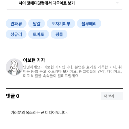
하이 코메디닷컴에서 다국어로 보기
견과류
달걀
도자기피부
블루베리
성유리
토마토
핑클
이보현 기자
안녕하세요~ 이보현 기자입니다. 본업은 호기심 가득한 기자, 취
미는 K-팝 듣고 K-드라마 보기예요. K-셀럽들의 건강, 다이어트,
미모 비결을 속속들이 알려드릴게요.
댓글
0
더 보기
댓
글