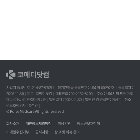
사업자 등록번호 : 214-87-97051
정기간행물 등록번호 : 서울 아 00292호
등록일자 :
2006.11.30
제호 : 코메디닷컴
대표전화 : 02-2052-8200
주소 : 서울시 마포구 마포
대로4다길 41 헨켈타워 2층
발행일자 : 2006.11.30
발행인 겸 편집인 : 이성주
청소
년보호책임자 : 홍석민
© KoreaMedicare All rights reserved.
회사소개
개인정보처리방침
이용약관
청소년보호정책
이메일수집거부
공지사항
광고 및 제휴 문의