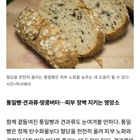
혈당을 천천히 올리는 통밀빵은 피부 노화를 늦추는 데 도움이 될 수 있다.
사진=픽사베이
통밀빵·견과류·땅콩버터…피부 장벽 지키는 영양소
함께 곁들여진 통밀빵과 견과류도 눈여겨볼 만하다. 통밀
빵은 정제 탄수화물보다 혈당을 천천히 올려 피부 노화와