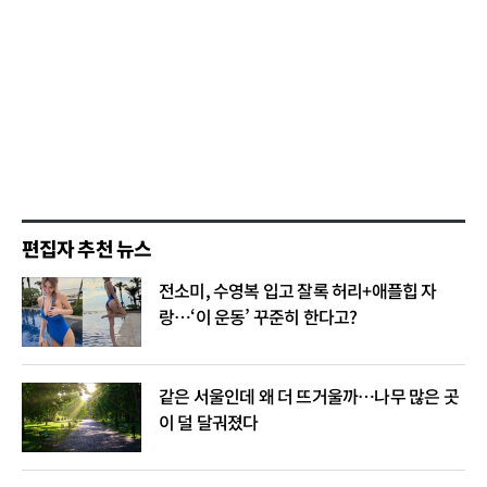
편집자 추천 뉴스
전소미, 수영복 입고 잘록 허리+애플힙 자
랑…‘이 운동’ 꾸준히 한다고?
같은 서울인데 왜 더 뜨거울까…나무 많은 곳
이 덜 달궈졌다