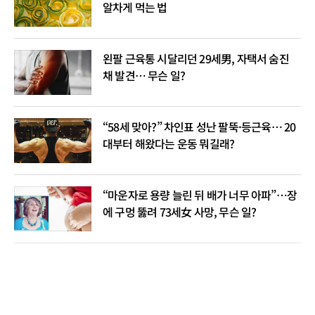
알차게 먹는 법
왼팔 근육통 시달리던 29세男, 자택서 숨진
채 발견… 무슨 일?
“58세 맞아?” 차인표 성난 팔뚝·등근육… 20
대부터 해왔다는 운동 뭐길래?
“마운자로 용량 늘린 뒤 배가 너무 아파”…장
에 구멍 뚫려 73세女 사망, 무슨 일?