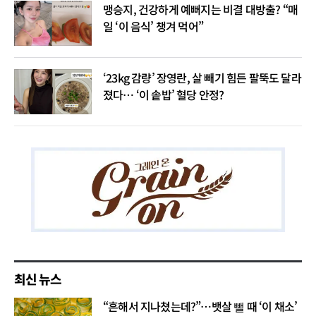
맹승지, 건강하게 예뻐지는 비결 대방출? “매
일 ‘이 음식’ 챙겨 먹어”
‘23kg 감량’ 장영란, 살 빼기 힘든 팔뚝도 달라
졌다… ‘이 솥밥’ 혈당 안정?
최신 뉴스
“흔해서 지나쳤는데?”…뱃살 뺄 때 ‘이 채소’