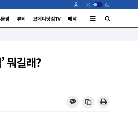
부울경
뷰티
코메디닷컴TV
베닥
’ 뭐길래?