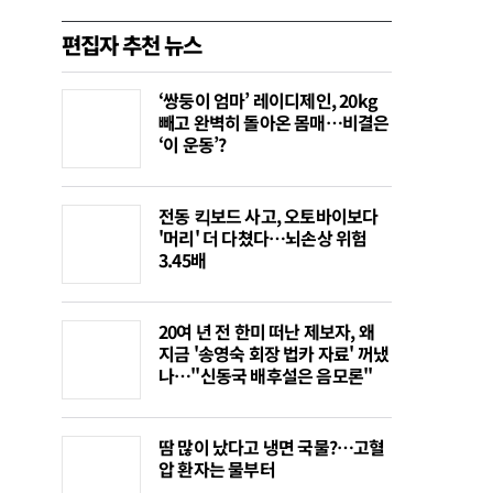
편집자 추천 뉴스
‘쌍둥이 엄마’ 레이디제인, 20kg
빼고 완벽히 돌아온 몸매…비결은
‘이 운동’?
전동 킥보드 사고, 오토바이보다
'머리' 더 다쳤다…뇌손상 위험
3.45배
20여 년 전 한미 떠난 제보자, 왜
지금 '송영숙 회장 법카 자료' 꺼냈
나…"신동국 배후설은 음모론"
땀 많이 났다고 냉면 국물?…고혈
압 환자는 물부터