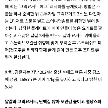
때 먹는 '그릭요거트 에그' 레시피를 공개했다. 방법은 △
볼을 하나 준비한 뒤 △무가당 그릭요거트 3스푼, 다진마
늘 1디저트 스푼을 넣고 △어니언솔트를 취향껏 넣어 잘
섞는다. 납작한 플레이트에 이미 만들어 놓은 요거트를 깔
아주고 △삶은 달걀 2개를 반으로 잘라 요거트 위에 올리
고 △올리브오일을 취향에 맞게 뿌려준 후 △크러쉬드 페
퍼(건고추를 씨까지 함께 굵게 갈아 만든 고추 조미료)를
뿌려 완성한다.
한편, 김윤지는 지난 2024년 출산 후에도 빠른 체중 감소
에 성공, 168cm 큰 키에 47kg를 유지하고 있다고 밝힌 바
있다.
달걀과 그릭요거트, 단백질 많아 포만감 높이고 혈당스파