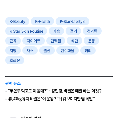
K-Beauty
K-Health
K-Star-Lifestyle
K-Star-Skin-Routine
가슴
걷기
견과류
근육
다이어트
단백질
식단
운동
지방
채소
출산
탄수화물
허리
호르몬
관련 뉴스
“두쫀쿠 먹고도 이 몸매?”…강민경, 비결은 매일 하는 ‘이것’?
츄, 47kg 유지 비결은 ‘이 운동’? “쉬워 보이지만 땀 폭발”