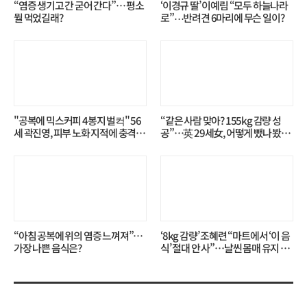
“염증 생기고 간 굳어 간다”… 평소
‘이경규 딸’ 이예림 “모두 하늘나라
뭘 먹었길래?
로”⋯반려견 6마리에 무슨 일이?
"공복에 믹스커피 4봉지 벌컥" 56
“같은 사람 맞아? 155kg 감량 성
세 곽진영, 피부 노화 지적에 충격…
공”…英 29세女, 어떻게 뺐나 봤더
무슨 일?
니?
“아침 공복에 위의 염증 느껴져”…
‘8kg 감량’ 조혜련 “마트에서 ‘이 음
가장 나쁜 음식은?
식’ 절대 안 사”…날씬 몸매 유지 비
결?