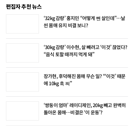
편집자 추천 뉴스
‘32kg 감량’ 홍지민 “어떻게 뺀 살인데”…날
씬 몸매 유지 비결 보니?
‘30kg 감량’ 이수현, 살 빼려고 ‘이것’ 끊었다?
“음식 토할 때까지 먹게 돼”
장가현, 후덕해진 몸매 무슨 일? “‘이것’ 때문
에 10kg 훅 쪄”
‘쌍둥이 엄마’ 레이디제인, 20kg 빼고 완벽히
돌아온 몸매…비결은 ‘이 운동’?