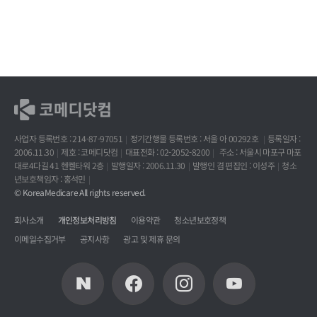
사업자 등록번호 : 214-87-97051
정기간행물 등록번호 : 서울 아 00292호
등록일자 :
2006.11.30
제호 : 코메디닷컴
대표전화 : 02-2052-8200
주소 : 서울시 마포구 마포
대로4다길 41 헨켈타워 2층
발행일자 : 2006.11.30
발행인 겸 편집인 : 이성주
청소
년보호책임자 : 홍석민
© KoreaMedicare All rights reserved.
회사소개
개인정보처리방침
이용약관
청소년보호정책
이메일수집거부
공지사항
광고 및 제휴 문의