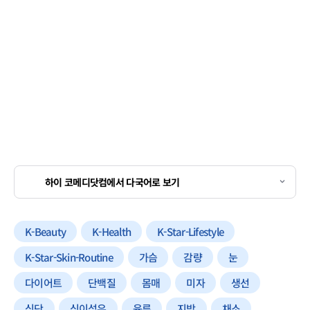
하이 코메디닷컴에서 다국어로 보기
K-Beauty
K-Health
K-Star-Lifestyle
K-Star-Skin-Routine
가슴
감량
눈
다이어트
단백질
몸매
미자
생선
식단
식이섬유
육류
지방
채소