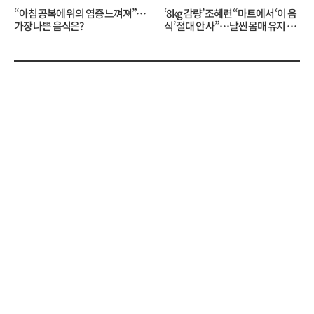
“아침 공복에 위의 염증 느껴져”…
‘8kg 감량’ 조혜련 “마트에서 ‘이 음
가장 나쁜 음식은?
식’ 절대 안 사”…날씬 몸매 유지 비
결?