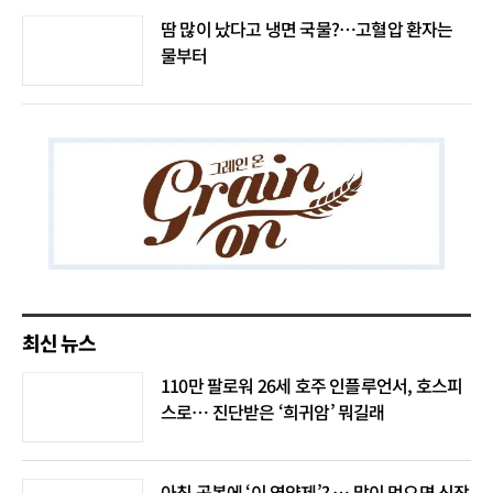
땀 많이 났다고 냉면 국물?…고혈압 환자는
물부터
최신 뉴스
110만 팔로워 26세 호주 인플루언서, 호스피
스로… 진단받은 ‘희귀암’ 뭐길래
아침 공복에 ‘이 영양제’? … 많이 먹으면 신장