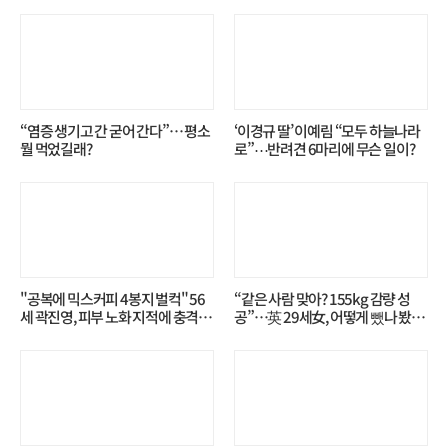
“염증 생기고 간 굳어 간다”… 평소
‘이경규 딸’ 이예림 “모두 하늘나라
뭘 먹었길래?
로”⋯반려견 6마리에 무슨 일이?
"공복에 믹스커피 4봉지 벌컥" 56
“같은 사람 맞아? 155kg 감량 성
세 곽진영, 피부 노화 지적에 충격…
공”…英 29세女, 어떻게 뺐나 봤더
무슨 일?
니?