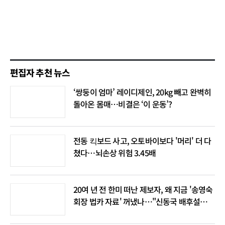
편집자 추천 뉴스
‘쌍둥이 엄마’ 레이디제인, 20kg 빼고 완벽히
돌아온 몸매…비결은 ‘이 운동’?
전동 킥보드 사고, 오토바이보다 '머리' 더 다
쳤다…뇌손상 위험 3.45배
20여 년 전 한미 떠난 제보자, 왜 지금 '송영숙
회장 법카 자료' 꺼냈나…"신동국 배후설은
음모론"