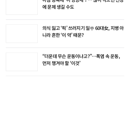
에 문제 생길 수도
의식 잃고 ‘픽’ 쓰러지기 일쑤 60대女, 지병 아
니라 흔한 ‘이 약’ 때문?
“더운데 무슨 운동이냐고?”…폭염 속 운동,
먼저 챙겨야 할 ‘이것’