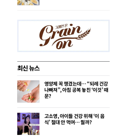
최신 뉴스
영양제 꼭 챙겼는데… “되레 건강
나빠져”, 아침 공복 놓친 ‘이것’ 때
문?
고소영, 아이들 건강 위해 ‘이 음
식’ 절대 안 먹여… 뭘까?