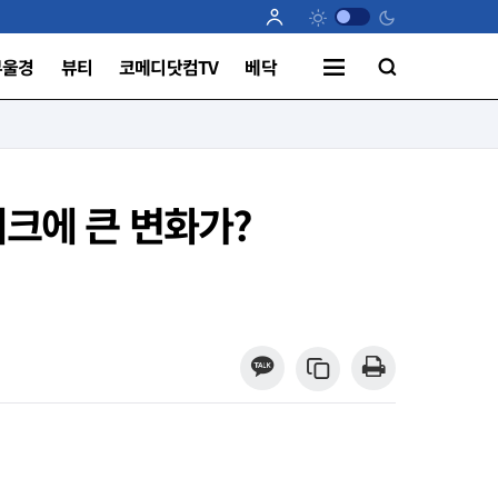
부울경
뷰티
코메디닷컴TV
베닥
크에 큰 변화가?