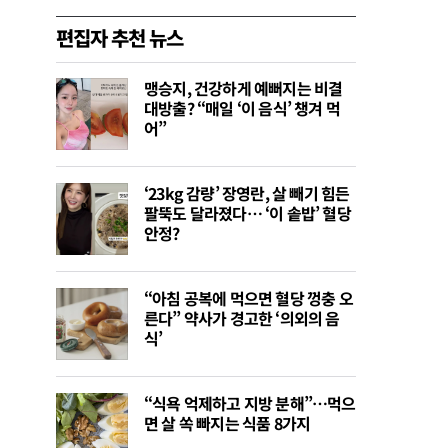
편집자 추천 뉴스
맹승지, 건강하게 예뻐지는 비결
대방출? “매일 ‘이 음식’ 챙겨 먹
어”
‘23kg 감량’ 장영란, 살 빼기 힘든
팔뚝도 달라졌다… ‘이 솥밥’ 혈당
안정?
“아침 공복에 먹으면 혈당 껑충 오
른다” 약사가 경고한 ‘의외의 음
식’
“식욕 억제하고 지방 분해”…먹으
면 살 쏙 빠지는 식품 8가지