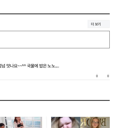
더 보기
맛나요~~^^ 국물에 밥은 노노....
공
0
0
감/
비
공
감