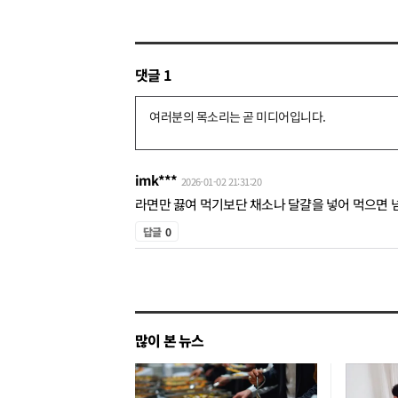
댓글
1
댓
글
쓰
imk***
2026-01-02 21:31:20
기
라면만 끓여 먹기보단 채소나 달걀을 넣어 먹으면 넘넘 
답글
0
많이 본 뉴스