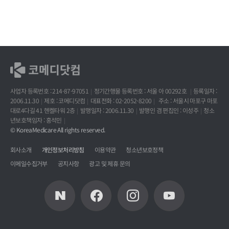
사업자 등록번호 : 214-87-97051
정기간행물 등록번호 : 서울 아 00292호
등록일자 :
2006.11.30
제호 : 코메디닷컴
대표전화 : 02-2052-8200
주소 : 서울시 마포구 마포
대로4다길 41 헨켈타워 2층
발행일자 : 2006.11.30
발행인 겸 편집인 : 이성주
청소
년보호책임자 : 홍석민
© KoreaMedicare All rights reserved.
회사소개
개인정보처리방침
이용약관
청소년보호정책
이메일수집거부
공지사항
광고 및 제휴 문의