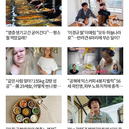
“염증 생기고 간 굳어 간다”… 평소
‘이경규 딸’ 이예림 “모두 하늘나라
뭘 먹었길래?
로”⋯반려견 6마리에 무슨 일이?
“같은 사람 맞아? 155kg 감량 성
"공복에 믹스커피 4봉지 벌컥" 56
공”…英 29세女, 어떻게 뺐나 봤더
세 곽진영, 피부 노화 지적에 충격…
니?
무슨 일?