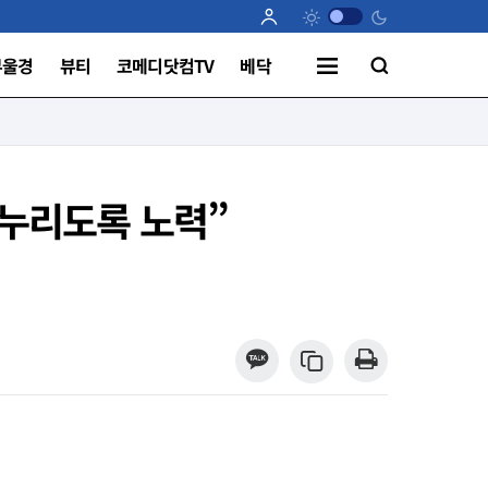
부울경
뷰티
코메디닷컴TV
베닥
 누리도록 노력”