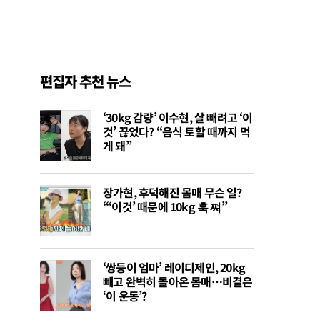
편집자 추천 뉴스
‘30kg 감량’ 이수현, 살 빼려고 ‘이
것’ 끊었다? “음식 토할 때까지 먹
게 돼”
장가현, 후덕해진 몸매 무슨 일?
“‘이것’ 때문에 10kg 훅 쪄”
‘쌍둥이 엄마’ 레이디제인, 20kg
빼고 완벽히 돌아온 몸매…비결은
‘이 운동’?