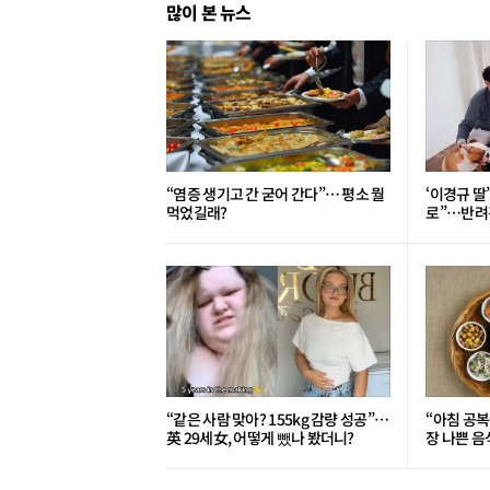
많이 본 뉴스
“염증 생기고 간 굳어 간다”… 평소 뭘
‘이경규 딸
먹었길래?
로”⋯반려견
“같은 사람 맞아? 155kg 감량 성공”…
“아침 공복
英 29세女, 어떻게 뺐나 봤더니?
장 나쁜 음