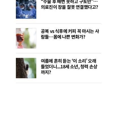
“수술 후 배변 못하고 구토만”…
의료진이 장을 잘못 연결했다고?
공복 vs 식후에 커피 꼭 마시는 사
람들…몸에 나쁜 변화가?
여름에 흔히 듣는 ‘이 소리’ 오래
들었더니...18세 소년, 청력 손상
까지?