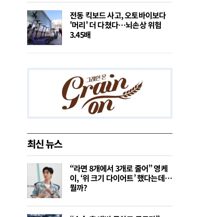
전동 킥보드 사고, 오토바이보다
'머리' 더 다쳤다…뇌손상 위험
3.45배
최신 뉴스
“라면 8개에서 3개로 줄어” 영케
이, ‘위 크기 다이어트’ 했다는데…
뭘까?