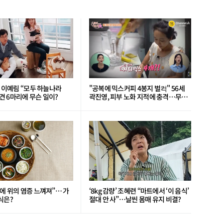
’ 이예림 “모두 하늘나라
"공복에 믹스커피 4봉지 벌컥" 56세
 6마리에 무슨 일이?
곽진영, 피부 노화 지적에 충격…무슨
일?
에 위의 염증 느껴져”… 가
‘8kg 감량’ 조혜련 “마트에서 ‘이 음식’
식은?
절대 안 사”…날씬 몸매 유지 비결?