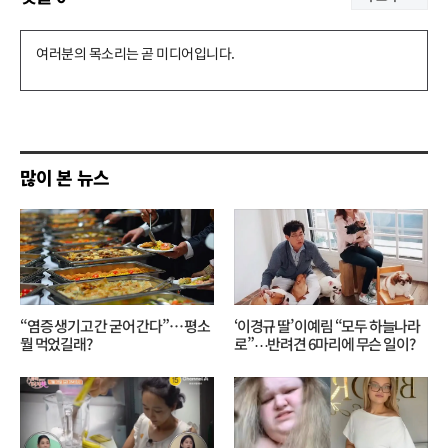
댓
글
쓰
기
많이 본 뉴스
“염증 생기고 간 굳어 간다”… 평소
‘이경규 딸’ 이예림 “모두 하늘나라
뭘 먹었길래?
로”⋯반려견 6마리에 무슨 일이?