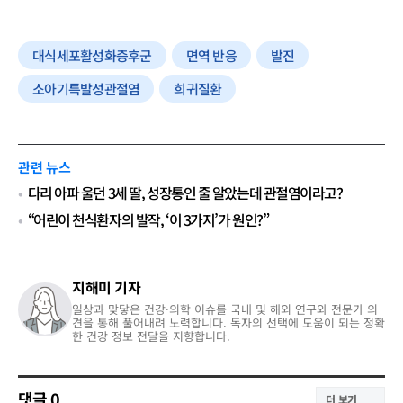
대식세포활성화증후군
면역 반응
발진
소아기특발성관절염
희귀질환
관련 뉴스
다리 아파 울던 3세 딸, 성장통인 줄 알았는데 관절염이라고?
“어린이 천식환자의 발작, ‘이 3가지’가 원인?”
지해미 기자
일상과 맞닿은 건강·의학 이슈를 국내 및 해외 연구와 전문가 의
견을 통해 풀어내려 노력합니다. 독자의 선택에 도움이 되는 정확
한 건강 정보 전달을 지향합니다.
댓글
0
더 보기