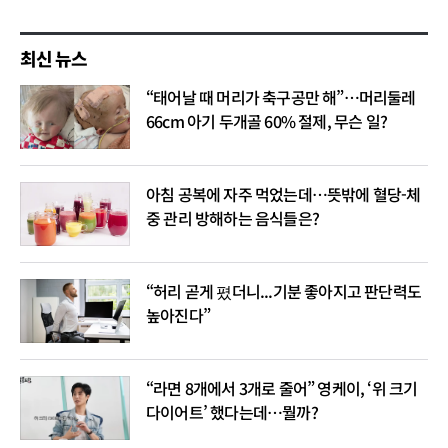
최신 뉴스
“태어날 때 머리가 축구공만 해”…머리둘레
66cm 아기 두개골 60% 절제, 무슨 일?
아침 공복에 자주 먹었는데…뜻밖에 혈당-체
중 관리 방해하는 음식들은?
“허리 곧게 폈더니...기분 좋아지고 판단력도
높아진다”
“라면 8개에서 3개로 줄어” 영케이, ‘위 크기
다이어트’ 했다는데…뭘까?