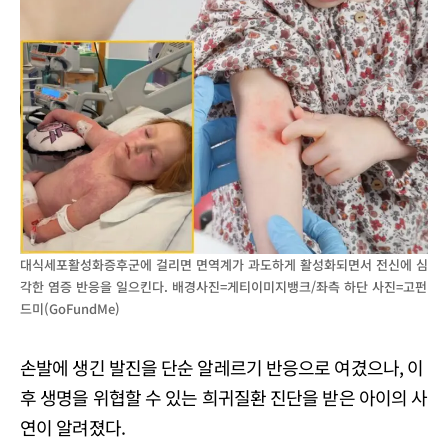
대식세포활성화증후군에 걸리면 면역계가 과도하게 활성화되면서 전신에 심
각한 염증 반응을 일으킨다. 배경사진=게티이미지뱅크/좌측 하단 사진=고펀
드미(GoFundMe)
손발에 생긴 발진을 단순 알레르기 반응으로 여겼으나, 이
후 생명을 위협할 수 있는 희귀질환 진단을 받은 아이의 사
연이 알려졌다.