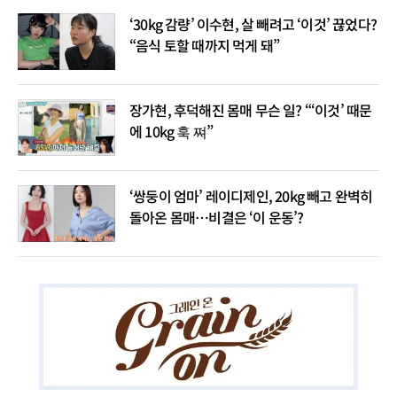
‘30kg 감량’ 이수현, 살 빼려고 ‘이것’ 끊었다?
“음식 토할 때까지 먹게 돼”
장가현, 후덕해진 몸매 무슨 일? “‘이것’ 때문
에 10kg 훅 쪄”
‘쌍둥이 엄마’ 레이디제인, 20kg 빼고 완벽히
돌아온 몸매…비결은 ‘이 운동’?