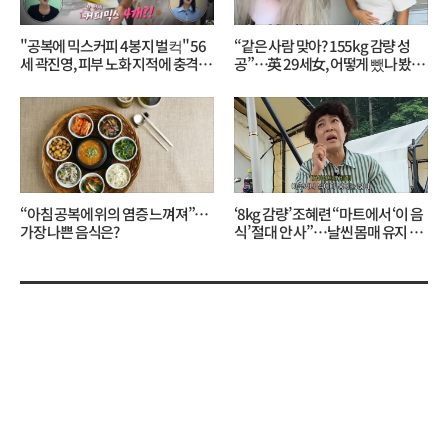
"공복에 믹스커피 4봉지 벌컥" 56
“같은 사람 맞아? 155kg 감량 성
세 곽진영, 피부 노화 지적에 충격…
공”…英 29세女, 어떻게 뺐나 봤더
무슨 일?
니?
“아침 공복에 위의 염증 느껴져”…
‘8kg 감량’ 조혜련 “마트에서 ‘이 음
가장 나쁜 음식은?
식’ 절대 안 사”…날씬 몸매 유지 비
결?