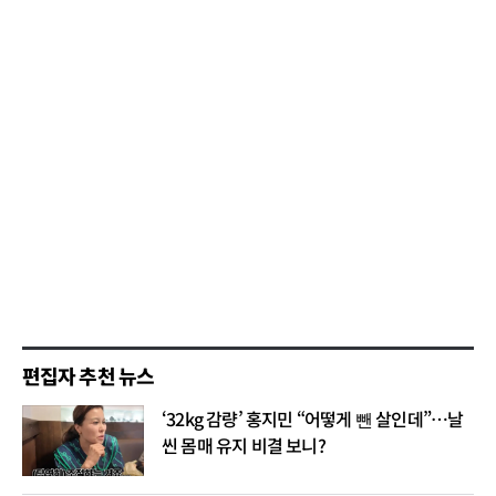
편집자 추천 뉴스
‘32kg 감량’ 홍지민 “어떻게 뺀 살인데”…날
씬 몸매 유지 비결 보니?