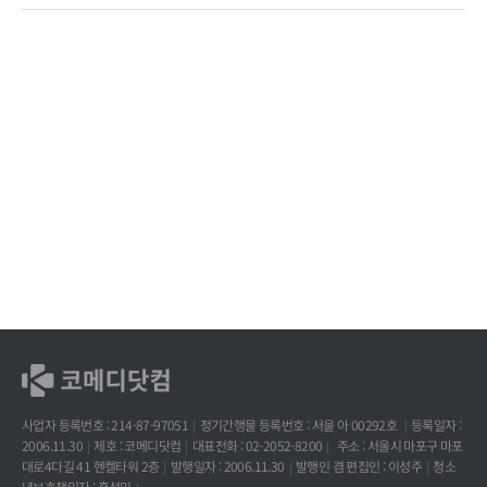
사업자 등록번호 : 214-87-97051
정기간행물 등록번호 : 서울 아 00292호
등록일자 :
2006.11.30
제호 : 코메디닷컴
대표전화 : 02-2052-8200
주소 : 서울시 마포구 마포
대로4다길 41 헨켈타워 2층
발행일자 : 2006.11.30
발행인 겸 편집인 : 이성주
청소
년보호책임자 : 홍석민