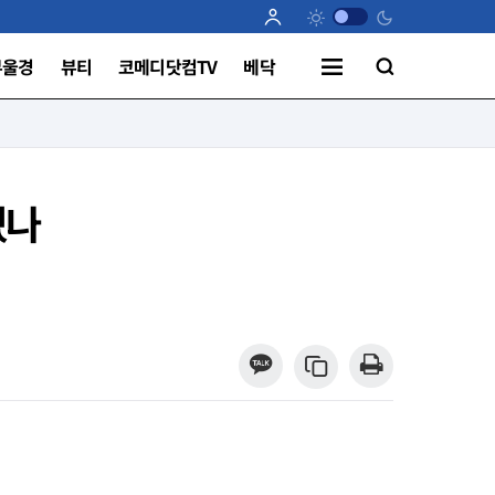
부울경
뷰티
코메디닷컴TV
베닥
냈나