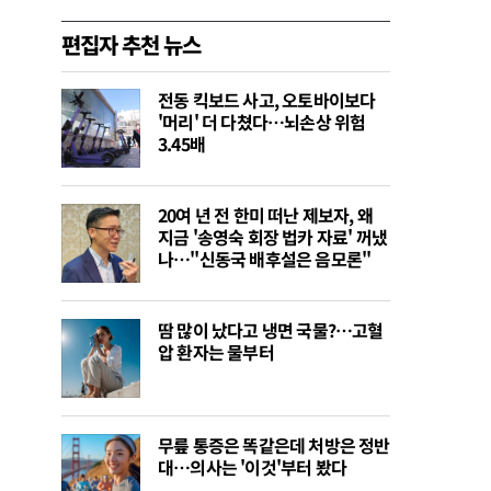
편집자 추천 뉴스
전동 킥보드 사고, 오토바이보다
'머리' 더 다쳤다…뇌손상 위험
3.45배
20여 년 전 한미 떠난 제보자, 왜
지금 '송영숙 회장 법카 자료' 꺼냈
나…"신동국 배후설은 음모론"
땀 많이 났다고 냉면 국물?…고혈
압 환자는 물부터
무릎 통증은 똑같은데 처방은 정반
대…의사는 '이것'부터 봤다