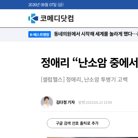
2026년 08월 07일 (금)
“절대 먼저 말하지 않아요. 대신 먼저 듣습
K-베스트병원
정애리 “난소암 중에
[셀럽헬스] 정애리, 난소암 투병기 고백
김다정 기자
발행 2026.06.13 15:04
구글 검색 선호 출처로 추가