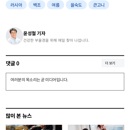
러시아
백조
여름
을숙도
큰고니
윤성철 기자
건강한 부울경을 위해 매일 찾아 나섭니다.
댓글
0
더 보기
댓
글
쓰
기
많이 본 뉴스