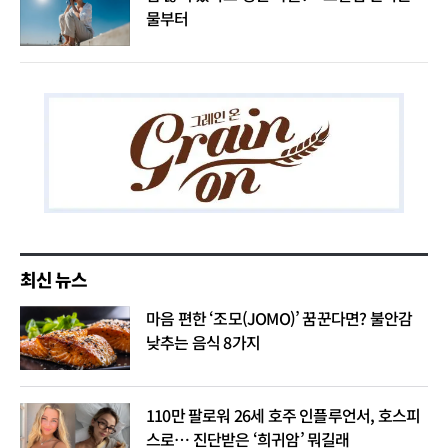
물부터
최신 뉴스
마음 편한 ‘조모(JOMO)’ 꿈꾼다면? 불안감
낮추는 음식 8가지
110만 팔로워 26세 호주 인플루언서, 호스피
스로… 진단받은 ‘희귀암’ 뭐길래