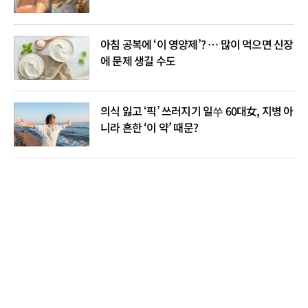
아침 공복에 ‘이 영양제’? … 많이 먹으면 신장
에 문제 생길 수도
의식 잃고 ‘픽’ 쓰러지기 일쑤 60대女, 지병 아
니라 흔한 ‘이 약’ 때문?