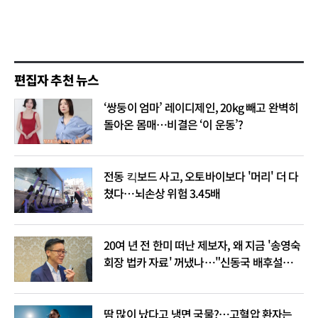
편집자 추천 뉴스
‘쌍둥이 엄마’ 레이디제인, 20kg 빼고 완벽히
돌아온 몸매…비결은 ‘이 운동’?
전동 킥보드 사고, 오토바이보다 '머리' 더 다
쳤다…뇌손상 위험 3.45배
20여 년 전 한미 떠난 제보자, 왜 지금 '송영숙
회장 법카 자료' 꺼냈나…"신동국 배후설은
음모론"
땀 많이 났다고 냉면 국물?…고혈압 환자는