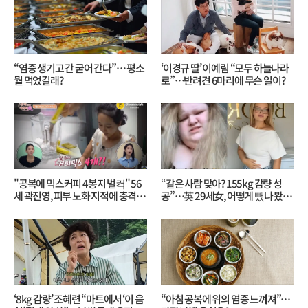
“염증 생기고 간 굳어 간다”… 평소
‘이경규 딸’ 이예림 “모두 하늘나라
뭘 먹었길래?
로”⋯반려견 6마리에 무슨 일이?
"공복에 믹스커피 4봉지 벌컥" 56
“같은 사람 맞아? 155kg 감량 성
세 곽진영, 피부 노화 지적에 충격…
공”…英 29세女, 어떻게 뺐나 봤더
무슨 일?
니?
‘8kg 감량’ 조혜련 “마트에서 ‘이 음
“아침 공복에 위의 염증 느껴져”…