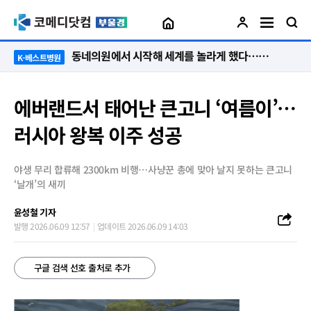
“절대 먼저 말하지 않아요. 대신 먼저 듣습니다”
K-베스트병원
에버랜드서 태어난 큰고니 ‘여름이’…
러시아 왕복 이주 성공
야생 무리 합류해 2300km 비행…사냥꾼 총에 맞아 날지 못하는 큰고니
‘날개’의 새끼
윤성철 기자
발행 2026.06.09 12:57
업데이트 2026.06.09 14:03
구글 검색 선호 출처로 추가