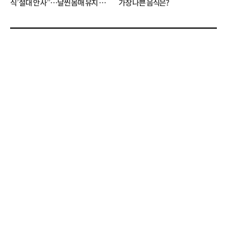
식’ 절대 안 사”…날씬 몸매 유지 비
가장 나쁜 음식은?
결?