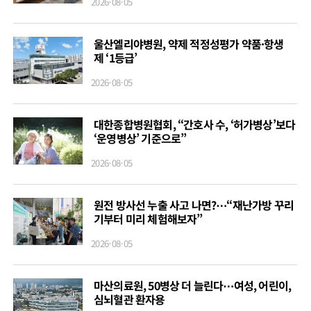
2026-08-05
울산엘리야병원, 약제 적정성평가 약품·항생
제 ‘1등급’
2026-08-05
대한종합병원협회, “간호사 수, ‘허가병상’보다
‘운영병상’ 기준으로”
2026-08-05
원전 방사선 누출 사고 나면?⋯“재난가방 꾸리
기부터 미리 체험해보자”
2026-08-05
마산의료원, 50병상 더 늘린다⋯여성, 어린이,
심뇌혈관 환자용