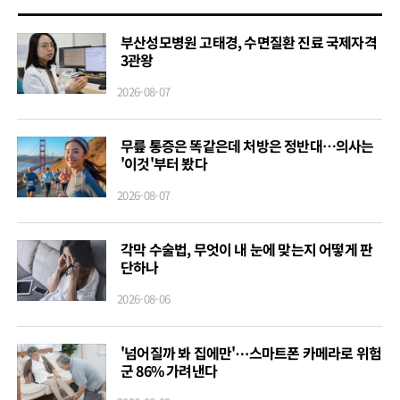
부산성모병원 고태경, 수면질환 진료 국제자격
3관왕
2026-08-07
무릎 통증은 똑같은데 처방은 정반대…의사는
'이것'부터 봤다
2026-08-07
각막 수술법, 무엇이 내 눈에 맞는지 어떻게 판
단하나
2026-08-06
'넘어질까 봐 집에만'⋯스마트폰 카메라로 위험
군 86% 가려낸다