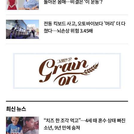
돌아온 몸매…비결은 ‘이 운동’?
전동 킥보드 사고, 오토바이보다 '머리' 더 다
쳤다…뇌손상 위험 3.45배
최신 뉴스
“치즈 한 조각 먹고”…4세 때 혼수 상태 빠진
소년, 9년 만에 숨져