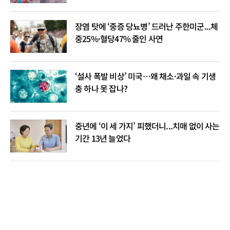
장염 탓에 ‘중증 당뇨병’ 드러난 주한미군...체
중25%·혈당47% 줄인 사연
‘설사 폭발 비상’ 미국…왜 채소·과일 속 기생
충 하나 못 잡나?
중년에 ‘이 세 가지’ 피했더니...치매 없이 사는
기간 13년 늘었다