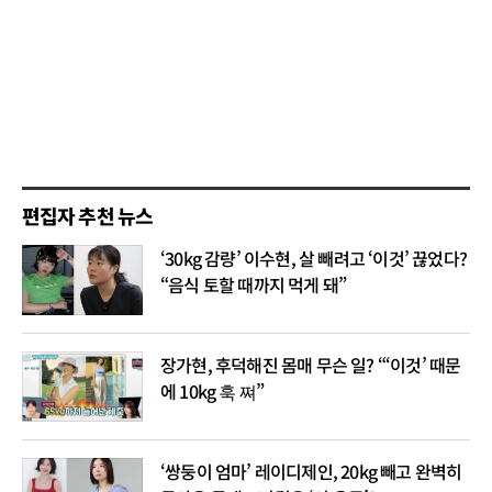
편집자 추천 뉴스
‘30kg 감량’ 이수현, 살 빼려고 ‘이것’ 끊었다?
“음식 토할 때까지 먹게 돼”
장가현, 후덕해진 몸매 무슨 일? “‘이것’ 때문
에 10kg 훅 쪄”
‘쌍둥이 엄마’ 레이디제인, 20kg 빼고 완벽히