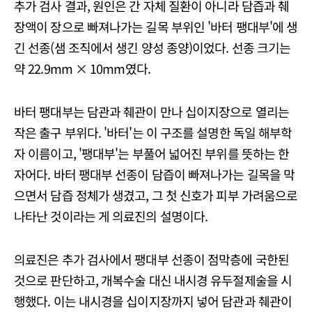
추가 검사 결과, 원인은 간 자체 질환이 아니라 담즙과 췌
장액이 장으로 빠져나가는 길목 부위인 '바터 팽대부'에 생
긴 선종(샘 조직에서 생긴 양성 종양)이었다. 선종 크기는
약 22.9mm × 10mm였다.
바터 팽대부는 담관과 췌관이 만나 십이지장으로 열리는
작은 출구 부위다. '바터'는 이 구조를 설명한 독일 해부학
자 이름이고, '팽대부'는 부풀어 넓어진 부위를 뜻하는 한
자어다. 바터 팽대부 선종이 담즙이 빠져나가는 길목을 막
으면서 담즙 정체가 생겼고, 그 첫 신호가 피부 가려움으로
나타난 것이라는 게 의료진의 설명이다.
의료진은 추가 검사에서 팽대부 선종이 점막층에 국한된
것으로 판단하고, 개복수술 대신 내시경 유두절제술을 시
행했다. 이는 내시경을 십이지장까지 넣어 담관과 췌관이