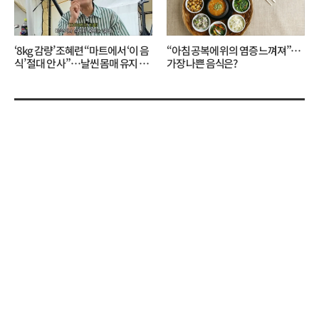
‘8kg 감량’ 조혜련 “마트에서 ‘이 음
“아침 공복에 위의 염증 느껴져”…
식’ 절대 안 사”…날씬 몸매 유지 비
가장 나쁜 음식은?
결?