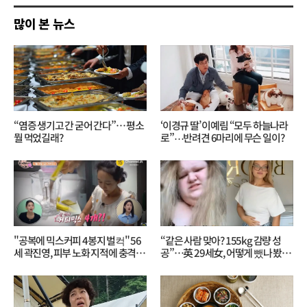
기
많이 본 뉴스
“염증 생기고 간 굳어 간다”… 평소
‘이경규 딸’ 이예림 “모두 하늘나라
뭘 먹었길래?
로”⋯반려견 6마리에 무슨 일이?
"공복에 믹스커피 4봉지 벌컥" 56
“같은 사람 맞아? 155kg 감량 성
세 곽진영, 피부 노화 지적에 충격…
공”…英 29세女, 어떻게 뺐나 봤더
무슨 일?
니?