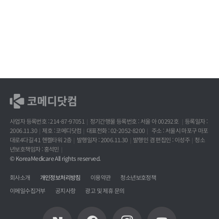
사업자 등록번호 : 214-87-97051
정기간행물 등록번호 : 서울 아 00292호
등록일자 :
2006.11.30
제호 : 코메디닷컴
대표전화 : 02-2052-8200
주소 : 서울시 마포구 마포
대로4다길 41 헨켈타워 2층
발행일자 : 2006.11.30
발행인 겸 편집인 : 이성주
청소
년보호책임자 : 홍석민
© KoreaMedicare All rights reserved.
회사소개
개인정보처리방침
이용약관
청소년보호정책
이메일수집거부
공지사항
광고 및 제휴 문의