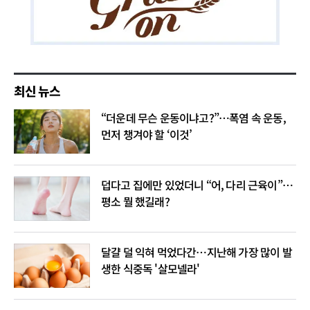
최신 뉴스
“더운데 무슨 운동이냐고?”…폭염 속 운동,
먼저 챙겨야 할 ‘이것’
덥다고 집에만 있었더니 “어, 다리 근육이”…
평소 뭘 했길래?
달걀 덜 익혀 먹었다간…지난해 가장 많이 발
생한 식중독 '살모넬라'