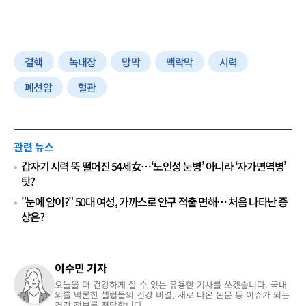
결핵
녹내장
망막
맥락막
시력
폐선암
혈관
관련 뉴스
갑자기 시력 뚝 떨어진 54세女…‘노인성 눈병’ 아니라 ‘자가면역병’
탓?
"눈에 암이?" 50대 여성, 가까스로 안구 적출 면해… 처음 나타난 증
상은?
이수민 기자
오늘을 더 건강하게 살 수 있는 유용한 기사를 쓰겠습니다. 국내
외를 막론한 셀럽들의 건강 비결, 새로 나온 논문 등 이슈가 되는
건강 정보를 전달합니다.