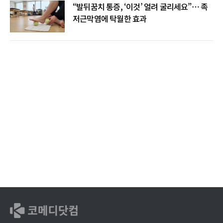
“발뒤꿈치 통증, ‘이것’ 얼려 굴리세요”… 족
저근막염에 탁월한 효과