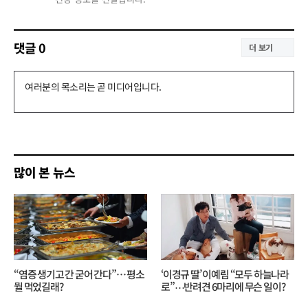
댓글
0
더 보기
댓
글
쓰
기
많이 본 뉴스
“염증 생기고 간 굳어 간다”… 평소
‘이경규 딸’ 이예림 “모두 하늘나라
뭘 먹었길래?
로”⋯반려견 6마리에 무슨 일이?