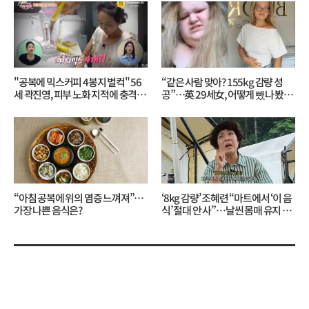
"공복에 믹스커피 4봉지 벌컥" 56
“같은 사람 맞아? 155kg 감량 성
세 곽진영, 피부 노화 지적에 충격…
공”…英 29세女, 어떻게 뺐나 봤더
무슨 일?
니?
“아침 공복에 위의 염증 느껴져”…
‘8kg 감량’ 조혜련 “마트에서 ‘이 음
가장 나쁜 음식은?
식’ 절대 안 사”…날씬 몸매 유지 비
결?