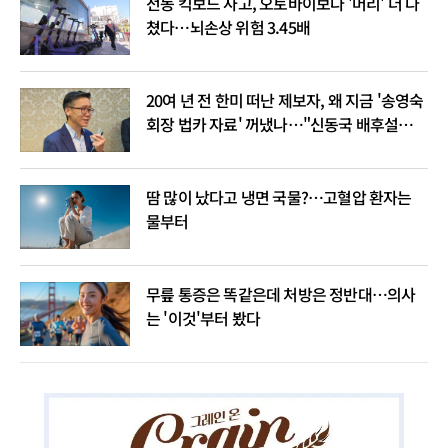
전동 킥보드 사고, 오토바이보다 '머리' 더 다
쳤다…뇌손상 위험 3.45배
20여 년 전 한미 떠난 제보자, 왜 지금 '송영숙
회장 법카 자료' 꺼냈나…"신동국 배후설은
음모론"
땀 많이 났다고 냉면 국물?…고혈압 환자는
물부터
무릎 통증은 똑같은데 처방은 정반대…의사
는 '이것'부터 봤다