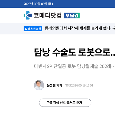
2026년 08월 06일 (목)
“절대 먼저 말하지 않아요. 대신 먼저 듣습
K-베스트병원
담낭 수술도 로봇으로..
다빈치SP 단일공 로봇 담낭절제술 202례…40
윤성철 기자
발행 2026.05.19 11:51
구글 검색 선호 출처로 추가