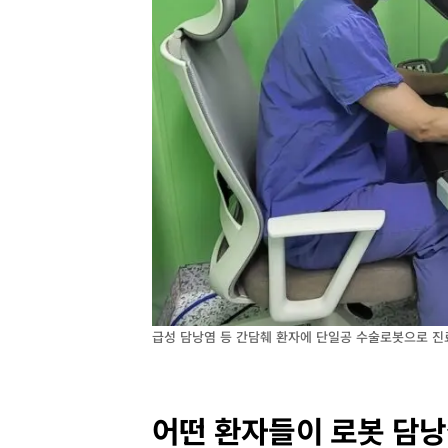
급성 담낭염 등 간담췌 환자에 단일공 수술로봇으로 진료
어떤 환자들이 로봇 담