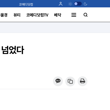
코메디닷컴
부울경
뷰티
코메디닷컴TV
베닥
례 넘었다