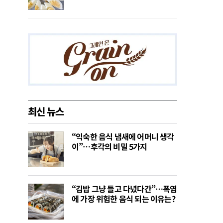
최신 뉴스
“익숙한 음식 냄새에 어머니 생각
이”…후각의 비밀 5가지
“김밥 그냥 들고 다녔다간”…폭염
에 가장 위험한 음식 되는 이유는?