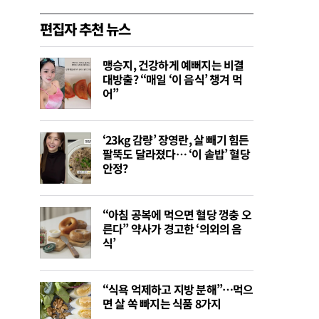
편집자 추천 뉴스
맹승지, 건강하게 예뻐지는 비결
대방출? “매일 ‘이 음식’ 챙겨 먹
어”
‘23kg 감량’ 장영란, 살 빼기 힘든
팔뚝도 달라졌다… ‘이 솥밥’ 혈당
안정?
“아침 공복에 먹으면 혈당 껑충 오
른다” 약사가 경고한 ‘의외의 음
식’
“식욕 억제하고 지방 분해”…먹으
면 살 쏙 빠지는 식품 8가지