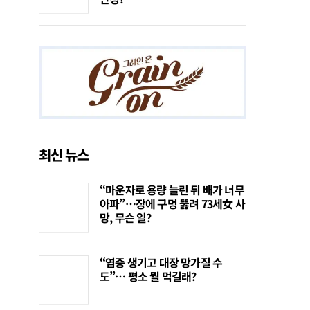
최신 뉴스
“마운자로 용량 늘린 뒤 배가 너무
아파”…장에 구멍 뚫려 73세女 사
망, 무슨 일?
“염증 생기고 대장 망가질 수
도”… 평소 뭘 먹길래?