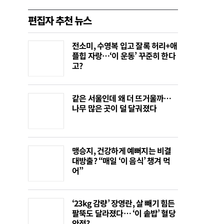
편집자 추천 뉴스
전소미, 수영복 입고 잘록 허리+애
플힙 자랑…‘이 운동’ 꾸준히 한다
고?
같은 서울인데 왜 더 뜨거울까…
나무 많은 곳이 덜 달궈졌다
맹승지, 건강하게 예뻐지는 비결
대방출? “매일 ‘이 음식’ 챙겨 먹
어”
‘23kg 감량’ 장영란, 살 빼기 힘든
팔뚝도 달라졌다… ‘이 솥밥’ 혈당
안정?