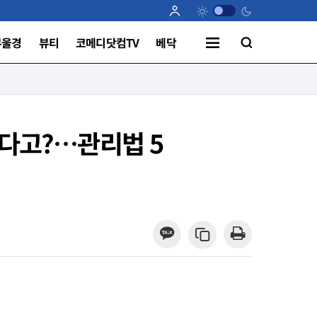
부울경
뷰티
코메디닷컴TV
베닥
있다고?…관리법 5