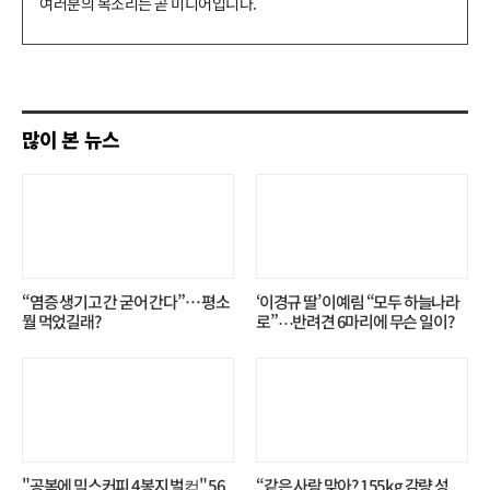
글
쓰
기
많이 본 뉴스
“염증 생기고 간 굳어 간다”… 평소
‘이경규 딸’ 이예림 “모두 하늘나라
뭘 먹었길래?
로”⋯반려견 6마리에 무슨 일이?
"공복에 믹스커피 4봉지 벌컥" 56
“같은 사람 맞아? 155kg 감량 성