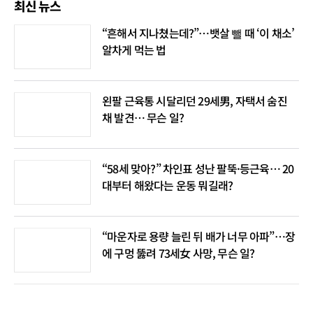
최신 뉴스
“흔해서 지나쳤는데?”…뱃살 뺄 때 ‘이 채소’
알차게 먹는 법
왼팔 근육통 시달리던 29세男, 자택서 숨진
채 발견… 무슨 일?
“58세 맞아?” 차인표 성난 팔뚝·등근육… 20
대부터 해왔다는 운동 뭐길래?
“마운자로 용량 늘린 뒤 배가 너무 아파”…장
에 구멍 뚫려 73세女 사망, 무슨 일?