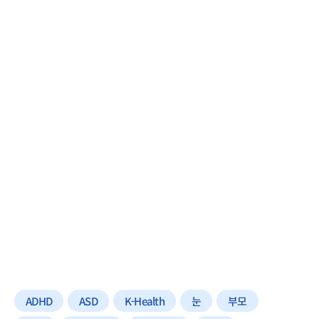
ADHD
ASD
K-Health
눈
부모