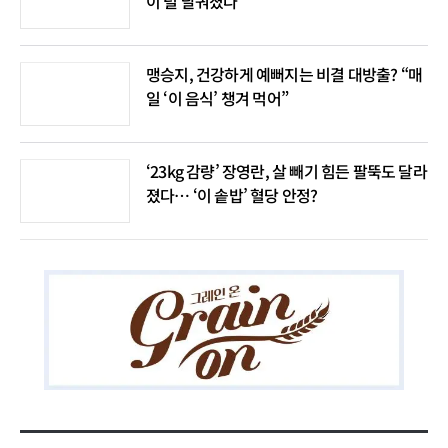
이 덜 달궈졌다
맹승지, 건강하게 예뻐지는 비결 대방출? “매
일 ‘이 음식’ 챙겨 먹어”
‘23kg 감량’ 장영란, 살 빼기 힘든 팔뚝도 달라
졌다… ‘이 솥밥’ 혈당 안정?