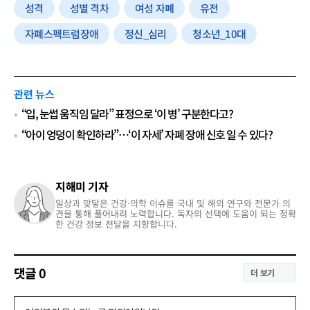
성격
성별 격차
여성 자폐
유전
자폐스펙트럼장애
정신_심리
청소년_10대
관련 뉴스
“입, 눈썹 움직임 달라” 표정으로 ‘이 병’ 구분한다고?
“아이 엉덩이 확인하라”…‘이 자세’ 자폐 장애 신호 일 수 있다?
지해미 기자
일상과 맞닿은 건강·의학 이슈를 국내 및 해외 연구와 전문가 의
견을 통해 풀어내려 노력합니다. 독자의 선택에 도움이 되는 정확
한 건강 정보 전달을 지향합니다.
댓글
0
더 보기
댓