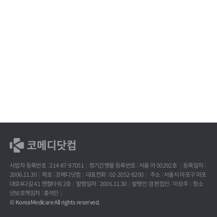
사업자 등록번호 : 214-87-97051
정기간행물 등록번호 : 서울 아 00292호
등록일자 :
2006.11.30
제호 : 코메디닷컴
대표전화 : 02-2052-8200
주소 : 서울시 마포구 마포
대로4다길 41 헨켈타워 2층
발행일자 : 2006.11.30
발행인 겸 편집인 : 이성주
청소
년보호책임자 : 홍석민
© KoreaMedicare All rights reserved.