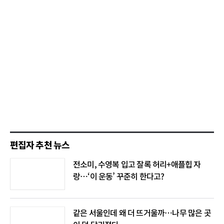
편집자 추천 뉴스
전소미, 수영복 입고 잘록 허리+애플힙 자
랑…‘이 운동’ 꾸준히 한다고?
같은 서울인데 왜 더 뜨거울까…나무 많은 곳