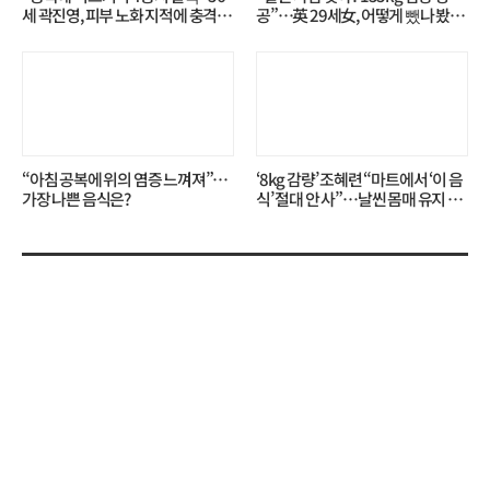
세 곽진영, 피부 노화 지적에 충격…
공”…英 29세女, 어떻게 뺐나 봤더
무슨 일?
니?
“아침 공복에 위의 염증 느껴져”…
‘8kg 감량’ 조혜련 “마트에서 ‘이 음
가장 나쁜 음식은?
식’ 절대 안 사”…날씬 몸매 유지 비
결?