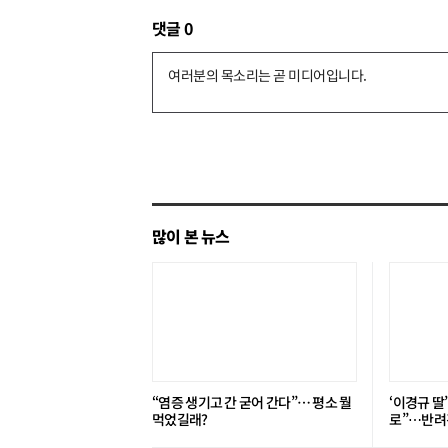
댓글
0
댓
글
쓰
기
많이 본 뉴스
“염증 생기고 간 굳어 간다”… 평소 뭘
‘이경규 딸
먹었길래?
로”⋯반려견