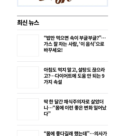
최신 뉴스
“밥만 먹으면 속이 부글부글?”…
가스 잘 차는 사람, ‘이 음식’으로
바꾸세요!
아침도 먹지 말고, 설탕도 끊으라
고?…다이어트에 도움 안 되는 9
가지 속설
딱 한 달간 채식주의자로 살았더
니…“몸에 이런 좋은 변화 일어났
다”
“몸에 좋다길래 했는데”…의사가