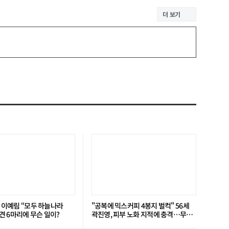
더 보기
’ 이예림 “모두 하늘나라
"공복에 믹스커피 4봉지 벌컥" 56세
 6마리에 무슨 일이?
곽진영, 피부 노화 지적에 충격…무슨
일?