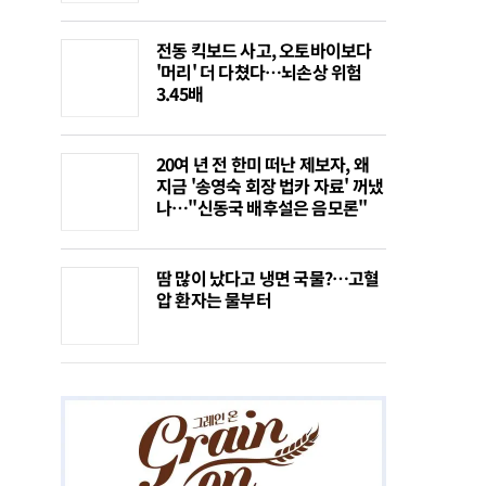
전동 킥보드 사고, 오토바이보다
'머리' 더 다쳤다…뇌손상 위험
3.45배
20여 년 전 한미 떠난 제보자, 왜
지금 '송영숙 회장 법카 자료' 꺼냈
나…"신동국 배후설은 음모론"
땀 많이 났다고 냉면 국물?…고혈
압 환자는 물부터