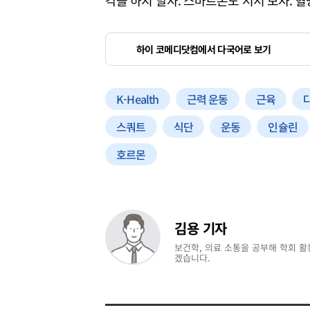
하이 코메디닷컴에서 다국어로 보기
K-Health
근력 운동
근육
스쿼트
식단
운동
인슐린
호르몬
김용 기자
보건학, 의료 소통을 공부해 학회 활
겠습니다.