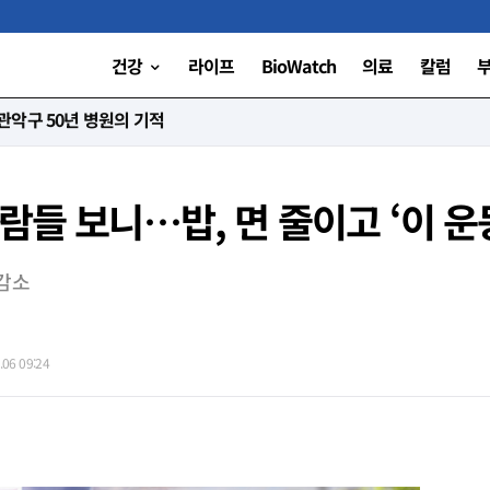
건강
라이프
BioWatch
의료
칼럼
니다”
람들 보니…밥, 면 줄이고 ‘이 운동
 감소
06 09:24