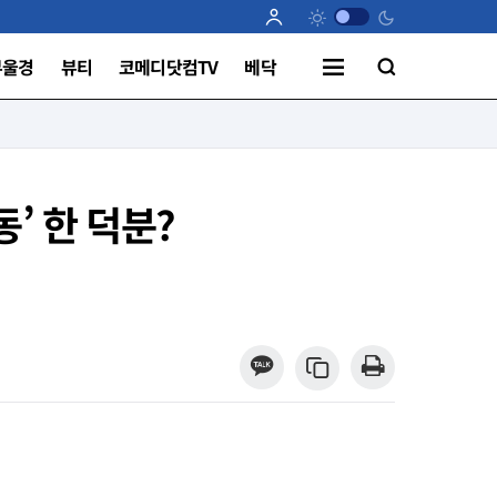
부울경
뷰티
코메디닷컴TV
베닥
’ 한 덕분?