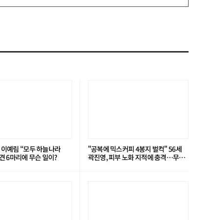
’ 이예림 “모두 하늘나라
"공복에 믹스커피 4봉지 벌컥" 56세
 6마리에 무슨 일이?
곽진영, 피부 노화 지적에 충격…무슨
일?