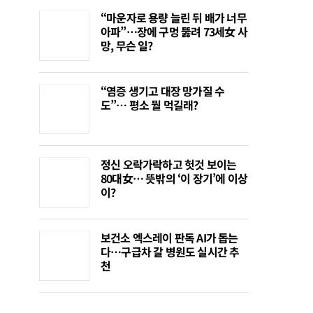
“마운자로 용량 늘린 뒤 배가 너무
아파”…장에 구멍 뚫려 73세女 사
망, 무슨 일?
“염증 생기고 대장 망가질 수
도”… 평소 뭘 먹길래?
정신 오락가락하고 헛것 보이는
80대女… 뜻밖의 ‘이 장기’에 이상
이?
보건소 엑스레이 판독 AI가 돕는
다…구급차 갈 병원도 실시간 추
천