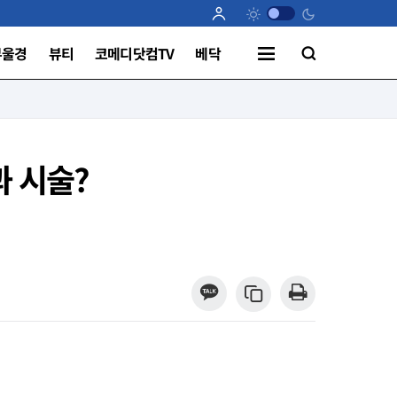
부울경
뷰티
코메디닷컴TV
베닥
과 시술?