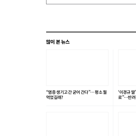
글
쓰
기
많이 본 뉴스
“염증 생기고 간 굳어 간다”… 평소 뭘
‘이경규 딸
먹었길래?
로”⋯반려견