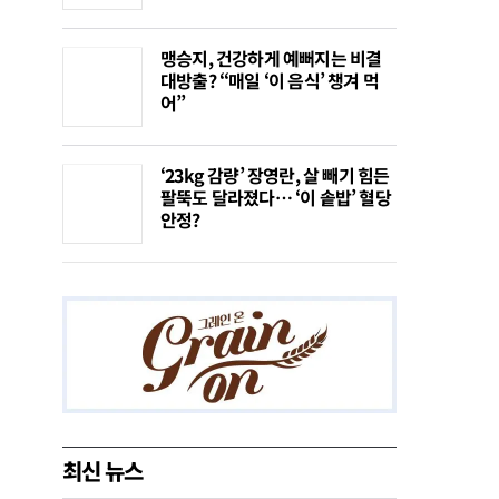
맹승지, 건강하게 예뻐지는 비결
대방출? “매일 ‘이 음식’ 챙겨 먹
어”
‘23kg 감량’ 장영란, 살 빼기 힘든
팔뚝도 달라졌다… ‘이 솥밥’ 혈당
안정?
최신 뉴스