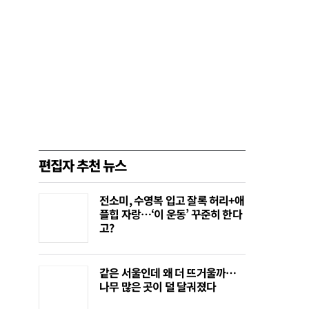
편집자 추천 뉴스
전소미, 수영복 입고 잘록 허리+애
플힙 자랑…‘이 운동’ 꾸준히 한다
고?
같은 서울인데 왜 더 뜨거울까…
나무 많은 곳이 덜 달궈졌다