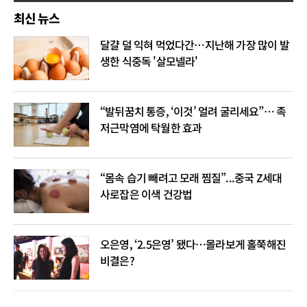
최신 뉴스
달걀 덜 익혀 먹었다간…지난해 가장 많이 발
생한 식중독 '살모넬라'
“발뒤꿈치 통증, ‘이것’ 얼려 굴리세요”… 족
저근막염에 탁월한 효과
“몸속 습기 빼려고 모래 찜질”...중국 Z세대
사로잡은 이색 건강법
오은영, ‘2.5은영’ 됐다…몰라보게 홀쭉해진
비결은?