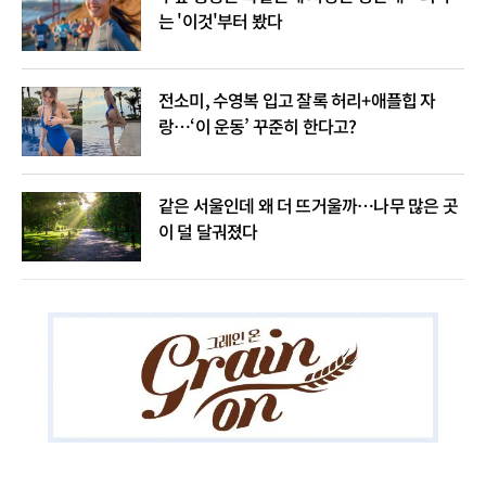
는 '이것'부터 봤다
전소미, 수영복 입고 잘록 허리+애플힙 자
랑…‘이 운동’ 꾸준히 한다고?
같은 서울인데 왜 더 뜨거울까…나무 많은 곳
이 덜 달궈졌다