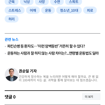
근육
낙상
사망
수면
스쿼트
스트레스
어깨
운동
청소년_10대
피로
허리
관련 뉴스
파킨슨병 등 환자도…‘이런 암벽등반’ 거뜬히 할 수 있다?
운동하는 사람과 잘 하지 않는 사람 차이는?...연령별 운동법도 달라
권순일 기자
건강하게 장수하는 복을 누리려면 어떻게 해야 할까요. 큰 병 없
이 100세까지 사는 삶. 과학을 통해 알아보는 데 힘쓰겠습니다.
댓글
0
더 보기