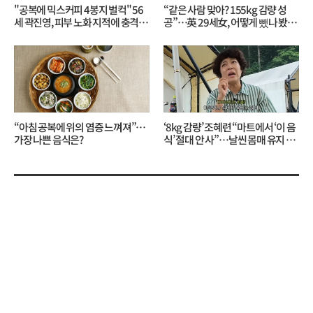
"공복에 믹스커피 4봉지 벌컥" 56
“같은 사람 맞아? 155kg 감량 성
세 곽진영, 피부 노화 지적에 충격…
공”…英 29세女, 어떻게 뺐나 봤더
무슨 일?
니?
“아침 공복에 위의 염증 느껴져”…
‘8kg 감량’ 조혜련 “마트에서 ‘이 음
가장 나쁜 음식은?
식’ 절대 안 사”…날씬 몸매 유지 비
결?