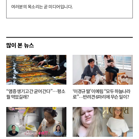
댓
글
쓰
기
많이 본 뉴스
“염증 생기고 간 굳어 간다”… 평소
‘이경규 딸’ 이예림 “모두 하늘나라
뭘 먹었길래?
로”⋯반려견 6마리에 무슨 일이?