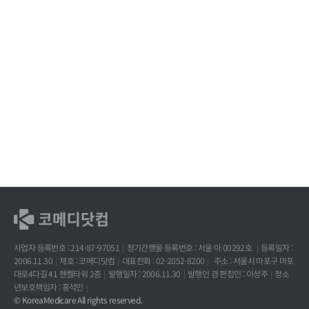
사업자 등록번호 : 214-87-97051
정기간행물 등록번호 : 서울 아 00292호
등록일자 :
2006.11.30
제호 : 코메디닷컴
대표전화 : 02-2052-8200
주소 : 서울시 마포구 마포
대로4다길 41 헨켈타워 2층
발행일자 : 2006.11.30
발행인 겸 편집인 : 이성주
청소
년보호책임자 : 홍석민
© KoreaMedicare All rights reserved.