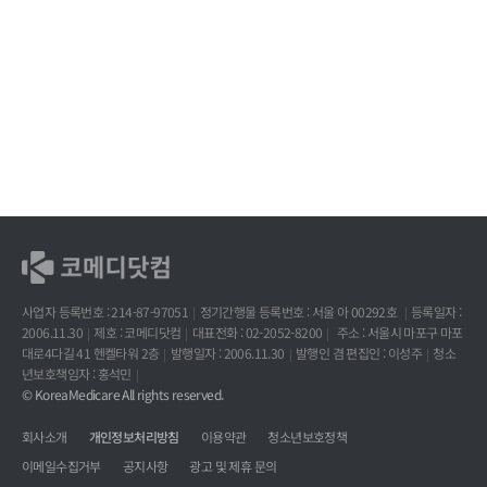
사업자 등록번호 : 214-87-97051
정기간행물 등록번호 : 서울 아 00292호
등록일자 :
2006.11.30
제호 : 코메디닷컴
대표전화 : 02-2052-8200
주소 : 서울시 마포구 마포
대로4다길 41 헨켈타워 2층
발행일자 : 2006.11.30
발행인 겸 편집인 : 이성주
청소
년보호책임자 : 홍석민
© KoreaMedicare All rights reserved.
회사소개
개인정보처리방침
이용약관
청소년보호정책
이메일수집거부
공지사항
광고 및 제휴 문의