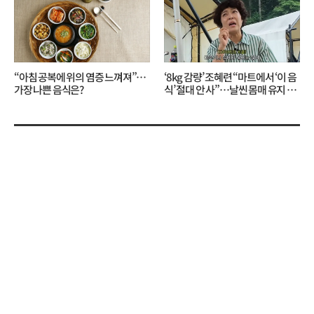
“아침 공복에 위의 염증 느껴져”…
‘8kg 감량’ 조혜련 “마트에서 ‘이 음
가장 나쁜 음식은?
식’ 절대 안 사”…날씬 몸매 유지 비
결?