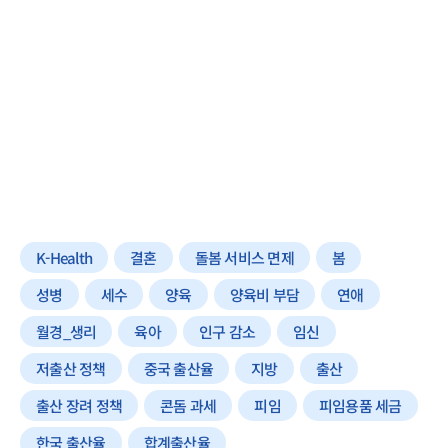
K-Health
결혼
돌봄 서비스 면제
봄
성병
세수
양육
양육비 부담
연애
월경_생리
육아
인구 감소
임신
저출산 정책
중국 출산율
지방
출산
출산 장려 정책
콘돔 과세
피임
피임용품 세금
한국 출산율
합계출산율