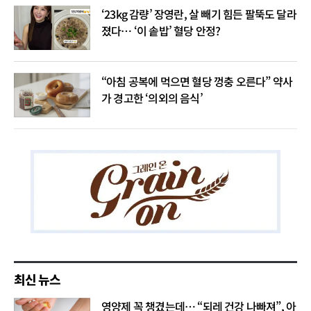
‘23kg 감량’ 장영란, 살 빼기 힘든 팔뚝도 달라
졌다… ‘이 솥밥’ 혈당 안정?
“아침 공복에 먹으면 혈당 껑충 오른다” 약사
가 경고한 ‘의외의 음식’
최신 뉴스
영양제 꼭 챙겼는데… “되레 건강 나빠져”, 아