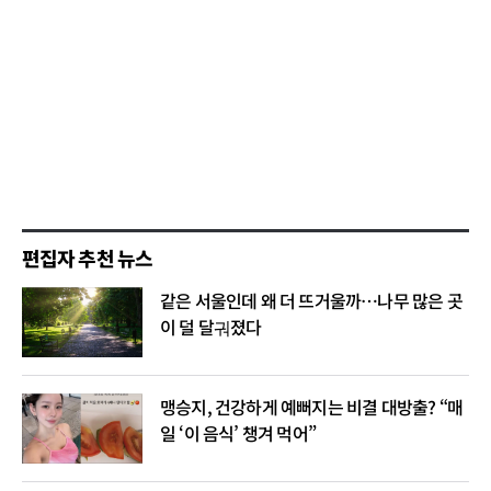
편집자 추천 뉴스
같은 서울인데 왜 더 뜨거울까…나무 많은 곳
이 덜 달궈졌다
맹승지, 건강하게 예뻐지는 비결 대방출? “매
일 ‘이 음식’ 챙겨 먹어”