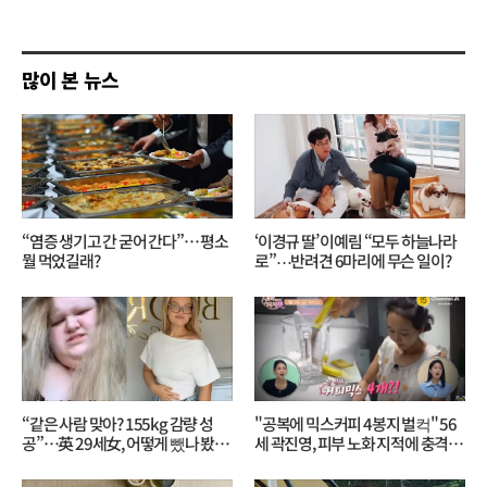
쓰
기
많이 본 뉴스
“염증 생기고 간 굳어 간다”… 평소
‘이경규 딸’ 이예림 “모두 하늘나라
뭘 먹었길래?
로”⋯반려견 6마리에 무슨 일이?
“같은 사람 맞아? 155kg 감량 성
"공복에 믹스커피 4봉지 벌컥" 56
공”…英 29세女, 어떻게 뺐나 봤더
세 곽진영, 피부 노화 지적에 충격…
니?
무슨 일?