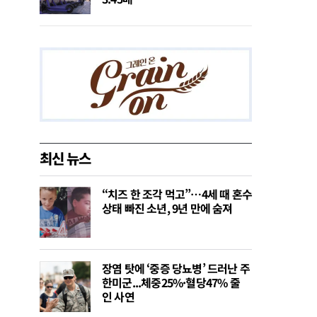
최신 뉴스
“치즈 한 조각 먹고”…4세 때 혼수
상태 빠진 소년, 9년 만에 숨져
장염 탓에 ‘중증 당뇨병’ 드러난 주
한미군...체중25%·혈당47% 줄
인 사연