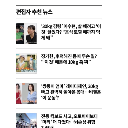
편집자 추천 뉴스
‘30kg 감량’ 이수현, 살 빼려고 ‘이
것’ 끊었다? “음식 토할 때까지 먹
게 돼”
장가현, 후덕해진 몸매 무슨 일?
“‘이것’ 때문에 10kg 훅 쪄”
‘쌍둥이 엄마’ 레이디제인, 20kg
빼고 완벽히 돌아온 몸매…비결은
‘이 운동’?
전동 킥보드 사고, 오토바이보다
'머리' 더 다쳤다…뇌손상 위험
3.45배