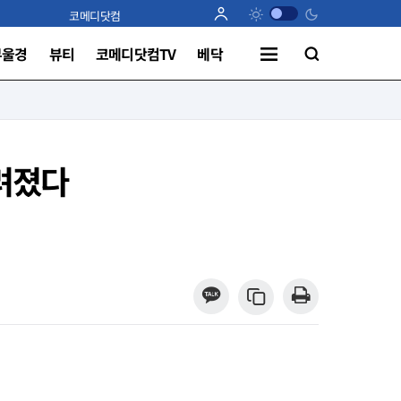
코메디닷컴
부울경
뷰티
코메디닷컴TV
베닥
려졌다