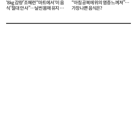
‘8kg 감량’ 조혜련 “마트에서 ‘이 음
“아침 공복에 위의 염증 느껴져”…
식’ 절대 안 사”…날씬 몸매 유지 비
가장 나쁜 음식은?
결?