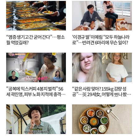
“염증 생기고 간 굳어 간다”… 평소
‘이경규 딸’ 이예림 “모두 하늘나라
뭘 먹었길래?
로”⋯반려견 6마리에 무슨 일이?
"공복에 믹스커피 4봉지 벌컥" 56
“같은 사람 맞아? 155kg 감량 성
세 곽진영, 피부 노화 지적에 충격…
공”…英 29세女, 어떻게 뺐나 봤더
무슨 일?
니?