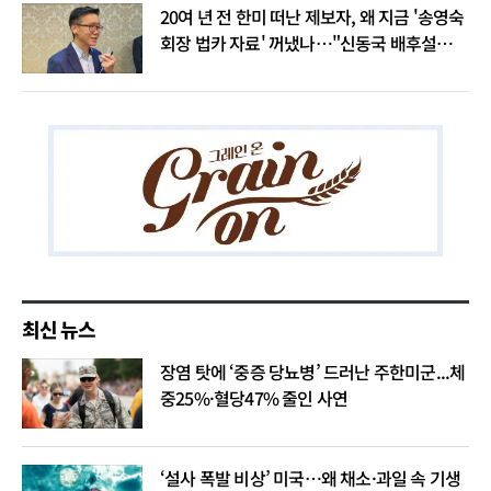
20여 년 전 한미 떠난 제보자, 왜 지금 '송영숙
회장 법카 자료' 꺼냈나…"신동국 배후설은
음모론"
최신 뉴스
장염 탓에 ‘중증 당뇨병’ 드러난 주한미군...체
중25%·혈당47% 줄인 사연
‘설사 폭발 비상’ 미국…왜 채소·과일 속 기생