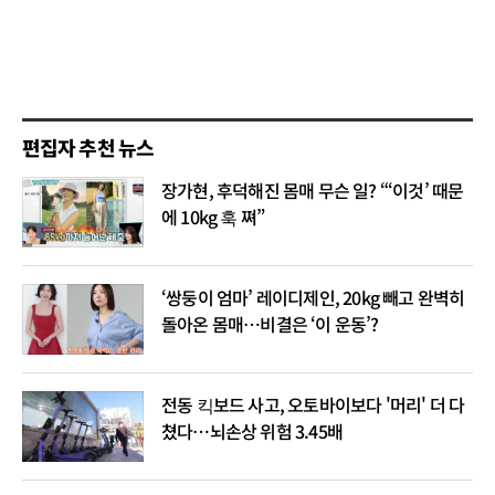
편집자 추천 뉴스
장가현, 후덕해진 몸매 무슨 일? “‘이것’ 때문
에 10kg 훅 쪄”
‘쌍둥이 엄마’ 레이디제인, 20kg 빼고 완벽히
돌아온 몸매…비결은 ‘이 운동’?
전동 킥보드 사고, 오토바이보다 '머리' 더 다
쳤다…뇌손상 위험 3.45배