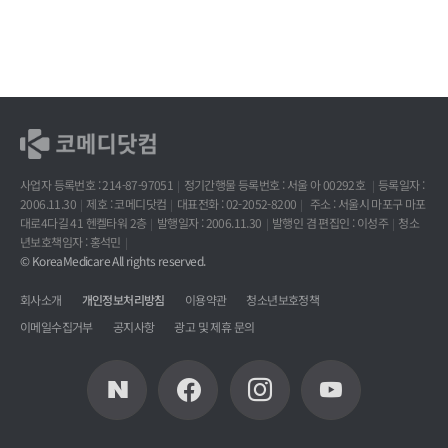
사업자 등록번호 : 214-87-97051
정기간행물 등록번호 : 서울 아 00292호
등록일자 :
2006.11.30
제호 : 코메디닷컴
대표전화 : 02-2052-8200
주소 : 서울시 마포구 마포
대로4다길 41 헨켈타워 2층
발행일자 : 2006.11.30
발행인 겸 편집인 : 이성주
청소
년보호책임자 : 홍석민
© KoreaMedicare All rights reserved.
회사소개
개인정보처리방침
이용약관
청소년보호정책
이메일수집거부
공지사항
광고 및 제휴 문의