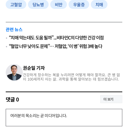
고혈압
당뇨병
비만
우울증
치매
관련 뉴스
“치매 막는데도 도움 될까”...비타민C의 다양한 건강 이점
“혈압 너무 낮아도 문제”… 저혈압, ‘이 병’ 위험 3배 높다
권순일 기자
건강하게 장수하는 복을 누리려면 어떻게 해야 할까요. 큰 병 없
이 100세까지 사는 삶. 과학을 통해 알아보는 데 힘쓰겠습니다.
댓글
0
더 보기
댓
글