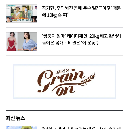
장가현, 후덕해진 몸매 무슨 일? “‘이것’ 때문
에 10kg 훅 쪄”
‘쌍둥이 엄마’ 레이디제인, 20kg 빼고 완벽히
돌아온 몸매…비결은 ‘이 운동’?
최신 뉴스