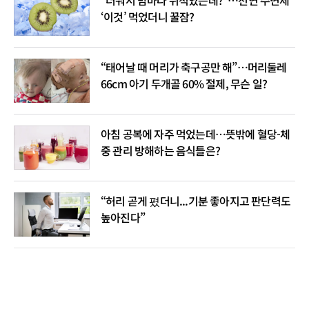
“더워서 밤마다 뒤척였는데?”…천연 수면제
‘이것’ 먹었더니 꿀잠?
“태어날 때 머리가 축구공만 해”…머리둘레
66cm 아기 두개골 60% 절제, 무슨 일?
아침 공복에 자주 먹었는데…뜻밖에 혈당-체
중 관리 방해하는 음식들은?
“허리 곧게 폈더니...기분 좋아지고 판단력도
높아진다”