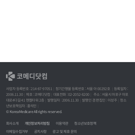
사업자 등록번호 : 214-87-97051
정기간행물 등록번호 : 서울 아 00292호
등록일자 :
2006.11.30
제호 : 코메디닷컴
대표전화 : 02-2052-8200
주소 : 서울시 마포구 마포
대로4다길 41 헨켈타워 2층
발행일자 : 2006.11.30
발행인 겸 편집인 : 이성주
청소
년보호책임자 : 홍석민
© KoreaMedicare All rights reserved.
회사소개
개인정보처리방침
이용약관
청소년보호정책
이메일수집거부
공지사항
광고 및 제휴 문의