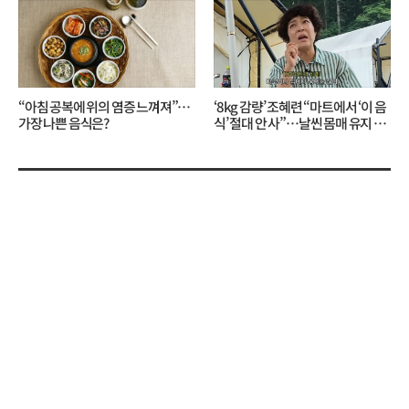
“아침 공복에 위의 염증 느껴져”…
‘8kg 감량’ 조혜련 “마트에서 ‘이 음
가장 나쁜 음식은?
식’ 절대 안 사”…날씬 몸매 유지 비
결?