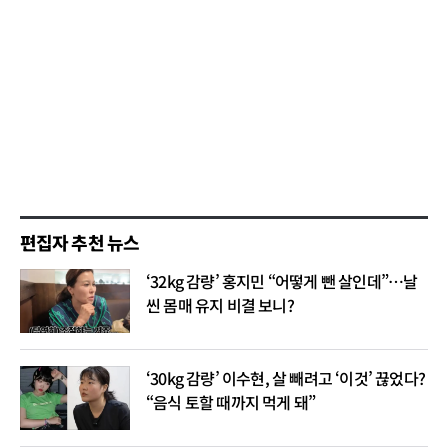
편집자 추천 뉴스
‘32kg 감량’ 홍지민 “어떻게 뺀 살인데”…날
씬 몸매 유지 비결 보니?
‘30kg 감량’ 이수현, 살 빼려고 ‘이것’ 끊었다?
“음식 토할 때까지 먹게 돼”