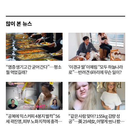
쓰
기
많이 본 뉴스
“염증 생기고 간 굳어 간다”… 평소
‘이경규 딸’ 이예림 “모두 하늘나라
뭘 먹었길래?
로”⋯반려견 6마리에 무슨 일이?
"공복에 믹스커피 4봉지 벌컥" 56
“같은 사람 맞아? 155kg 감량 성
세 곽진영, 피부 노화 지적에 충격…
공”…英 29세女, 어떻게 뺐나 봤더
무슨 일?
니?