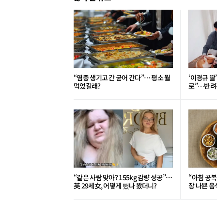
“염증 생기고 간 굳어 간다”… 평소 뭘
‘이경규 딸
먹었길래?
로”⋯반려견
“같은 사람 맞아? 155kg 감량 성공”…
“아침 공복
英 29세女, 어떻게 뺐나 봤더니?
장 나쁜 음