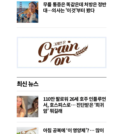
무릎 통증은 똑같은데 처방은 정반
대…의사는 '이것'부터 봤다
최신 뉴스
110만 팔로워 26세 호주 인플루언
서, 호스피스로… 진단받은 ‘희귀
암’ 뭐길래
아침 공복에 ‘이 영양제’? … 많이