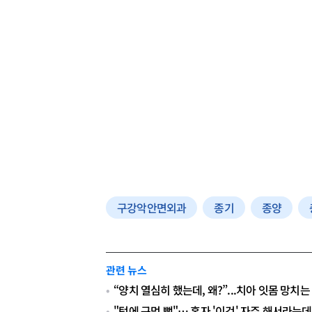
구강악안면외과
종기
종양
관련 뉴스
“양치 열심히 했는데, 왜?”...치아 잇몸 망치는
"턱에 구멍 뻥"… 혼자 '이것' 자주 해서라는데,