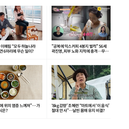
’ 이예림 “모두 하늘나라
"공복에 믹스커피 4봉지 벌컥" 56세
 6마리에 무슨 일이?
곽진영, 피부 노화 지적에 충격…무슨
일?
에 위의 염증 느껴져”… 가
‘8kg 감량’ 조혜련 “마트에서 ‘이 음식’
식은?
절대 안 사”…날씬 몸매 유지 비결?