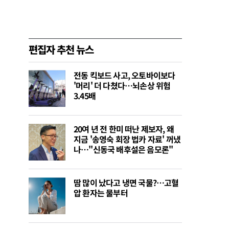
편집자 추천 뉴스
전동 킥보드 사고, 오토바이보다
'머리' 더 다쳤다…뇌손상 위험
3.45배
20여 년 전 한미 떠난 제보자, 왜
지금 '송영숙 회장 법카 자료' 꺼냈
나…"신동국 배후설은 음모론"
땀 많이 났다고 냉면 국물?…고혈
압 환자는 물부터