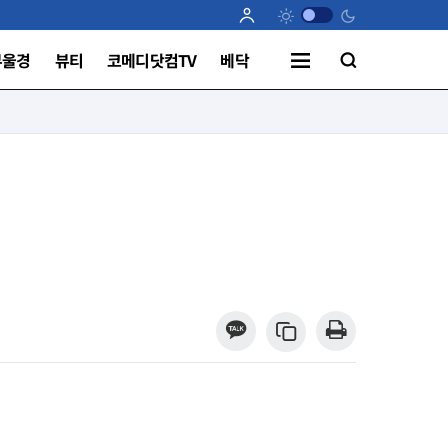
부울경
뷰티
코메디닷컴TV
베닥