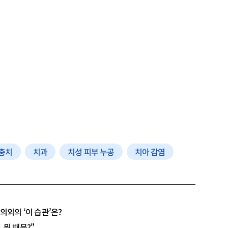
충치
치과
치성 피부 누공
치아 감염
 의외의 ‘이 습관’은?
 뭐 때문?"