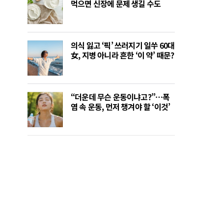
먹으면 신장에 문제 생길 수도
의식 잃고 ‘픽’ 쓰러지기 일쑤 60대
女, 지병 아니라 흔한 ‘이 약’ 때문?
“더운데 무슨 운동이냐고?”…폭
염 속 운동, 먼저 챙겨야 할 ‘이것’