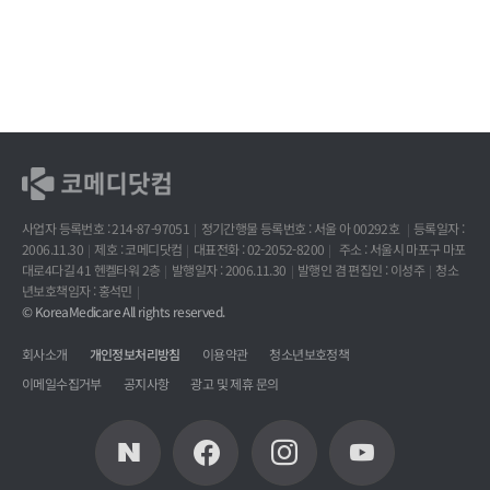
사업자 등록번호 : 214-87-97051
정기간행물 등록번호 : 서울 아 00292호
등록일자 :
2006.11.30
제호 : 코메디닷컴
대표전화 : 02-2052-8200
주소 : 서울시 마포구 마포
대로4다길 41 헨켈타워 2층
발행일자 : 2006.11.30
발행인 겸 편집인 : 이성주
청소
년보호책임자 : 홍석민
© KoreaMedicare All rights reserved.
회사소개
개인정보처리방침
이용약관
청소년보호정책
이메일수집거부
공지사항
광고 및 제휴 문의