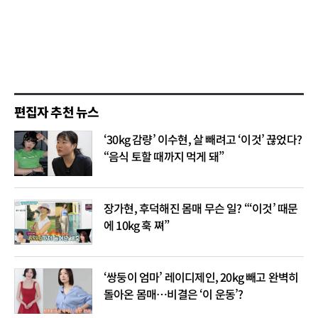
편집자 추천 뉴스
‘30kg 감량’ 이수현, 살 빼려고 ‘이것’ 끊었다?
“음식 토할 때까지 먹게 돼”
장가현, 후덕해진 몸매 무슨 일? “‘이것’ 때문
에 10kg 훅 쪄”
‘쌍둥이 엄마’ 레이디제인, 20kg 빼고 완벽히
돌아온 몸매…비결은 ‘이 운동’?