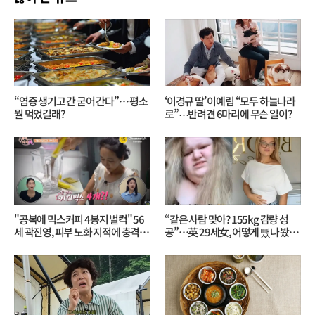
“염증 생기고 간 굳어 간다”… 평소
‘이경규 딸’ 이예림 “모두 하늘나라
뭘 먹었길래?
로”⋯반려견 6마리에 무슨 일이?
"공복에 믹스커피 4봉지 벌컥" 56
“같은 사람 맞아? 155kg 감량 성
세 곽진영, 피부 노화 지적에 충격…
공”…英 29세女, 어떻게 뺐나 봤더
무슨 일?
니?