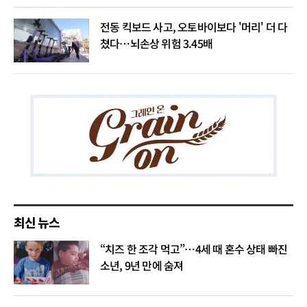
전동 킥보드 사고, 오토바이보다 '머리' 더 다
쳤다…뇌손상 위험 3.45배
최신 뉴스
“치즈 한 조각 먹고”…4세 때 혼수 상태 빠진
소년, 9년 만에 숨져