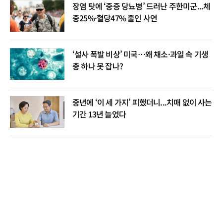
장염 탓에 ‘중증 당뇨병’ 드러난 주한미군...체
중25%·혈당47% 줄인 사연
‘설사 폭발 비상’ 미국…왜 채소·과일 속 기생
충 하나 못 잡나?
중년에 ‘이 세 가지’ 피했더니...치매 없이 사는
기간 13년 늘었다