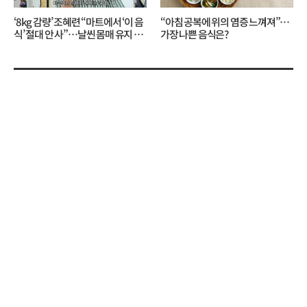
‘8kg 감량’ 조혜련 “마트에서 ‘이 음
“아침 공복에 위의 염증 느껴져”…
식’ 절대 안 사”…날씬 몸매 유지 비
가장 나쁜 음식은?
결?