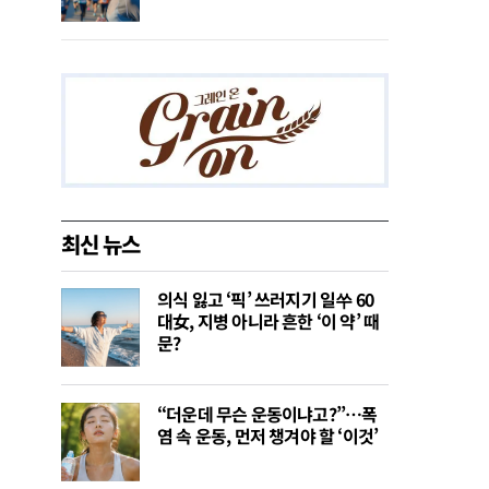
최신 뉴스
의식 잃고 ‘픽’ 쓰러지기 일쑤 60
대女, 지병 아니라 흔한 ‘이 약’ 때
문?
“더운데 무슨 운동이냐고?”…폭
염 속 운동, 먼저 챙겨야 할 ‘이것’