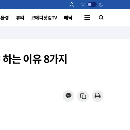
부울경
뷰티
코메디닷컴TV
베닥
야 하는 이유 8가지