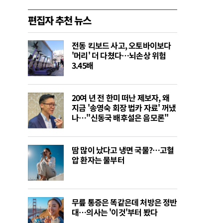
편집자 추천 뉴스
전동 킥보드 사고, 오토바이보다
'머리' 더 다쳤다…뇌손상 위험
3.45배
20여 년 전 한미 떠난 제보자, 왜
지금 '송영숙 회장 법카 자료' 꺼냈
나…"신동국 배후설은 음모론"
땀 많이 났다고 냉면 국물?…고혈
압 환자는 물부터
무릎 통증은 똑같은데 처방은 정반
대…의사는 '이것'부터 봤다