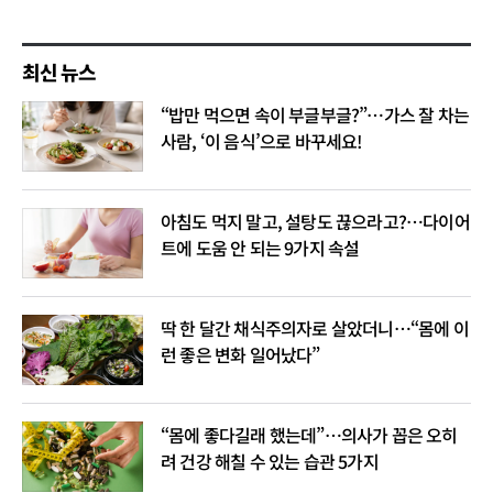
최신 뉴스
“밥만 먹으면 속이 부글부글?”…가스 잘 차는
사람, ‘이 음식’으로 바꾸세요!
아침도 먹지 말고, 설탕도 끊으라고?…다이어
트에 도움 안 되는 9가지 속설
딱 한 달간 채식주의자로 살았더니…“몸에 이
런 좋은 변화 일어났다”
“몸에 좋다길래 했는데”…의사가 꼽은 오히
려 건강 해칠 수 있는 습관 5가지