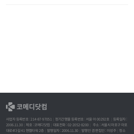
사업자 등록번호 : 214-87-97051
정기간행물 등록번호 : 서울 아 00292호
등록일자 :
2006.11.30
제호 : 코메디닷컴
대표전화 : 02-2052-8200
주소 : 서울시 마포구 마포
대로4다길 41 헨켈타워 2층
발행일자 : 2006.11.30
발행인 겸 편집인 : 이성주
청소