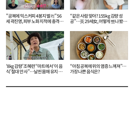
"공복에 믹스커피 4봉지 벌컥" 56
“같은 사람 맞아? 155kg 감량 성
세 곽진영, 피부 노화 지적에 충격…
공”…英 29세女, 어떻게 뺐나 봤더
무슨 일?
니?
‘8kg 감량’ 조혜련 “마트에서 ‘이 음
“아침 공복에 위의 염증 느껴져”…
식’ 절대 안 사”…날씬 몸매 유지 비
가장 나쁜 음식은?
결?