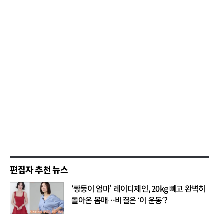
편집자 추천 뉴스
‘쌍둥이 엄마’ 레이디제인, 20kg 빼고 완벽히
돌아온 몸매…비결은 ‘이 운동’?