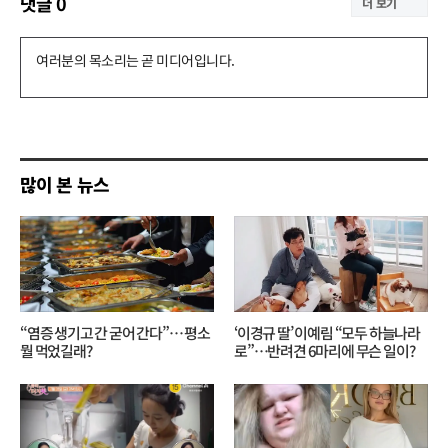
댓글
0
더 보기
댓
글
쓰
기
많이 본 뉴스
“염증 생기고 간 굳어 간다”… 평소
‘이경규 딸’ 이예림 “모두 하늘나라
뭘 먹었길래?
로”⋯반려견 6마리에 무슨 일이?