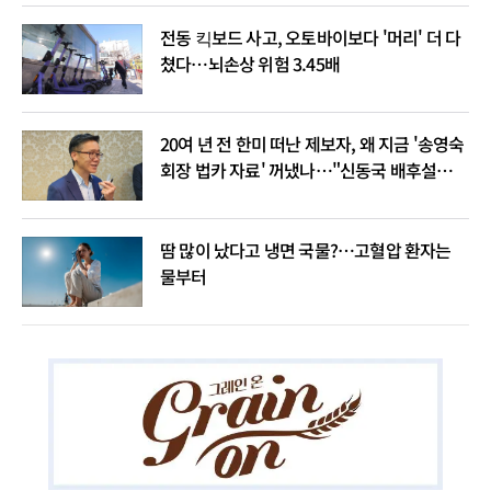
전동 킥보드 사고, 오토바이보다 '머리' 더 다
쳤다…뇌손상 위험 3.45배
20여 년 전 한미 떠난 제보자, 왜 지금 '송영숙
회장 법카 자료' 꺼냈나…"신동국 배후설은
음모론"
땀 많이 났다고 냉면 국물?…고혈압 환자는
물부터