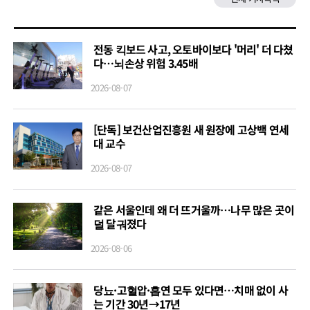
전동 킥보드 사고, 오토바이보다 '머리' 더 다쳤
다…뇌손상 위험 3.45배
2026-08-07
[단독] 보건산업진흥원 새 원장에 고상백 연세
대 교수
2026-08-07
같은 서울인데 왜 더 뜨거울까…나무 많은 곳이
덜 달궈졌다
2026-08-06
당뇨·고혈압·흡연 모두 있다면…치매 없이 사
는 기간 30년→17년