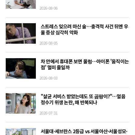
2026-08-06
스트레스 잊으려 마신 술…충격적 사건 뒤엔 우
울 증상 심각히 악화
2026-08-05
차 안에서 휴대폰 보면 울렁…아이폰 '움직이는
점' 멀미 줄일까
2026-08-03
"살균 서비스 받았는데도 또 곰팡이?"…얼음
정수기 위생 논란, 왜 반복되나
2026-07-31
서울대·세브란스 2등급 vs 서울아산·서울성모·