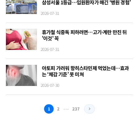
삼성서울 1등급…입원환자가 매긴 ‘병원 경험’
2026-07-31
휴가철 식중독 피하려면…고기·계란 만진 뒤
'이것' 꼭
2026-07-31
아토피 가려워 항히스타민제 먹었는데…효과
는 ‘체감 기준’ 못 미쳐
2026-07-30
…
1
2
237