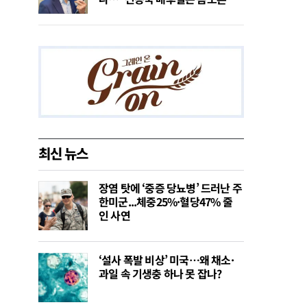
최신 뉴스
장염 탓에 ‘중증 당뇨병’ 드러난 주
한미군...체중25%·혈당47% 줄
인 사연
‘설사 폭발 비상’ 미국…왜 채소·
과일 속 기생충 하나 못 잡나?