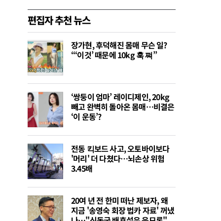
편집자 추천 뉴스
장가현, 후덕해진 몸매 무슨 일?
“‘이것’ 때문에 10kg 훅 쪄”
‘쌍둥이 엄마’ 레이디제인, 20kg
빼고 완벽히 돌아온 몸매…비결은
‘이 운동’?
전동 킥보드 사고, 오토바이보다
'머리' 더 다쳤다…뇌손상 위험
3.45배
20여 년 전 한미 떠난 제보자, 왜
지금 '송영숙 회장 법카 자료' 꺼냈
나…"신동국 배후설은 음모론"