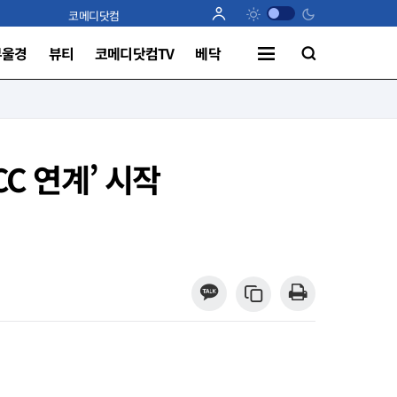
코메디닷컴
부울경
뷰티
코메디닷컴TV
베닥
C 연계’ 시작