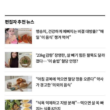
편집자 추천 뉴스
맹승지, 건강하게 예뻐지는 비결 대방출? “매
일 ‘이 음식’ 챙겨 먹어”
‘23kg 감량’ 장영란, 살 빼기 힘든 팔뚝도 달라
졌다… ‘이 솥밥’ 혈당 안정?
“아침 공복에 먹으면 혈당 껑충 오른다” 약사
가 경고한 ‘의외의 음식’
“식욕 억제하고 지방 분해”…먹으면 살 쏙 빠
지는 식품 8가지