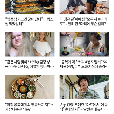
“염증 생기고 간 굳어 간다”… 평소
‘이경규 딸’ 이예림 “모두 하늘나라
뭘 먹었길래?
로”⋯반려견 6마리에 무슨 일이?
“같은 사람 맞아? 155kg 감량 성
"공복에 믹스커피 4봉지 벌컥" 56
공”…英 29세女, 어떻게 뺐나 봤더
세 곽진영, 피부 노화 지적에 충격…
니?
무슨 일?
“아침 공복에 위의 염증 느껴져”…
‘8kg 감량’ 조혜련 “마트에서 ‘이 음
가장 나쁜 음식은?
식’ 절대 안 사”…날씬 몸매 유지 비
결?