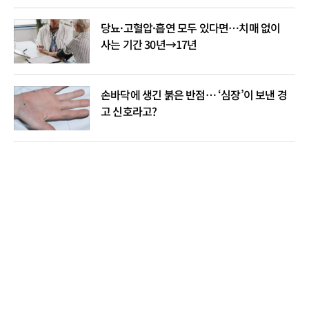
당뇨·고혈압·흡연 모두 있다면…치매 없이
사는 기간 30년→17년
손바닥에 생긴 붉은 반점… ‘심장’이 보낸 경
고 신호라고?