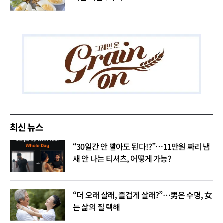
최신 뉴스
“30일간 안 빨아도 된다!?”…11만원 짜리 냄
새 안 나는 티셔츠, 어떻게 가능?
“더 오래 살래, 즐겁게 살래?”…男은 수명, 女
는 삶의 질 택해