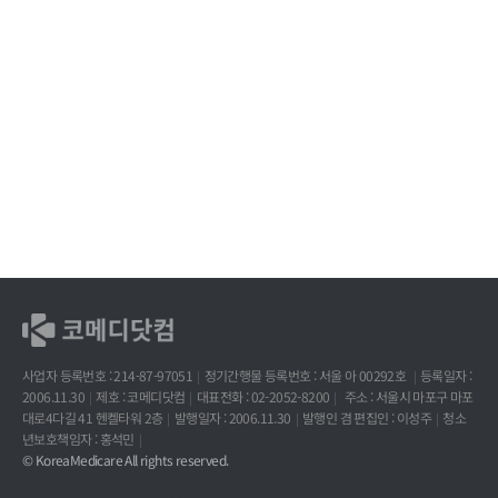
사업자 등록번호 : 214-87-97051
정기간행물 등록번호 : 서울 아 00292호
등록일자 :
2006.11.30
제호 : 코메디닷컴
대표전화 : 02-2052-8200
주소 : 서울시 마포구 마포
대로4다길 41 헨켈타워 2층
발행일자 : 2006.11.30
발행인 겸 편집인 : 이성주
청소
년보호책임자 : 홍석민
© KoreaMedicare All rights reserved.