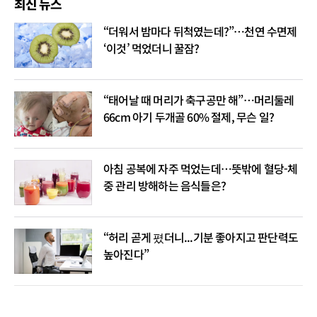
최신 뉴스
“더워서 밤마다 뒤척였는데?”…천연 수면제
‘이것’ 먹었더니 꿀잠?
“태어날 때 머리가 축구공만 해”…머리둘레
66cm 아기 두개골 60% 절제, 무슨 일?
아침 공복에 자주 먹었는데…뜻밖에 혈당-체
중 관리 방해하는 음식들은?
“허리 곧게 폈더니...기분 좋아지고 판단력도
높아진다”