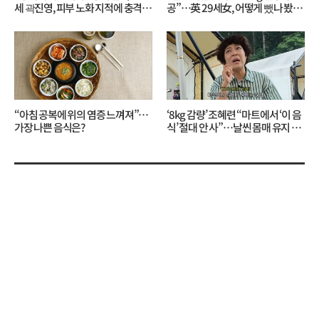
세 곽진영, 피부 노화 지적에 충격…
공”…英 29세女, 어떻게 뺐나 봤더
무슨 일?
니?
“아침 공복에 위의 염증 느껴져”…
‘8kg 감량’ 조혜련 “마트에서 ‘이 음
가장 나쁜 음식은?
식’ 절대 안 사”…날씬 몸매 유지 비
결?