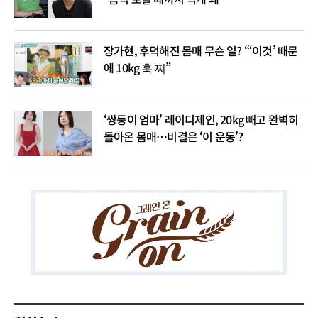
장가현, 후덕해진 몸매 무슨 일? “‘이것’ 때문
에 10kg 훅 쪄”
‘쌍둥이 엄마’ 레이디제인, 20kg 빼고 완벽히
돌아온 몸매…비결은 ‘이 운동’?