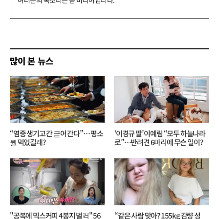
글
쓰
기
많이 본 뉴스
“염증 생기고 간 굳어 간다”… 평소
‘이경규 딸’ 이예림 “모두 하늘나라
뭘 먹었길래?
로”⋯반려견 6마리에 무슨 일이?
"공복에 믹스커피 4봉지 벌컥" 56
“같은 사람 맞아? 155kg 감량 성