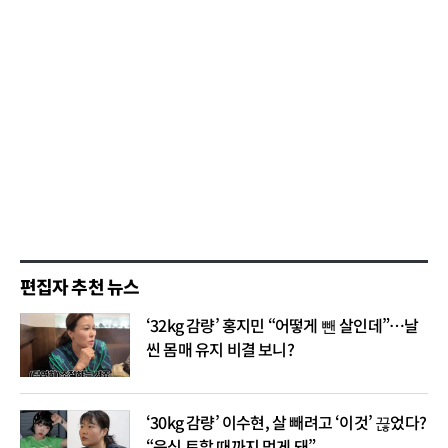
편집자 추천 뉴스
‘32kg 감량’ 홍지민 “어떻게 뺀 살인데”…날
씬 몸매 유지 비결 보니?
‘30kg 감량’ 이수현, 살 빼려고 ‘이것’ 끊었다?
“음식 토할 때까지 먹게 돼”