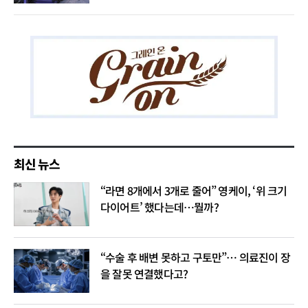
최신 뉴스
“라면 8개에서 3개로 줄어” 영케이, ‘위 크기
다이어트’ 했다는데…뭘까?
“수술 후 배변 못하고 구토만”… 의료진이 장
을 잘못 연결했다고?