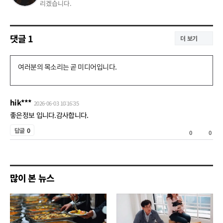
리겠습니다.
댓글
1
더 보기
댓
글
쓰
hik***
2026-06-03 10:16:35
기
좋은정보 입니다.감사합니다.
공
답글
0
0
0
감
비
공
많이 본 뉴스
감