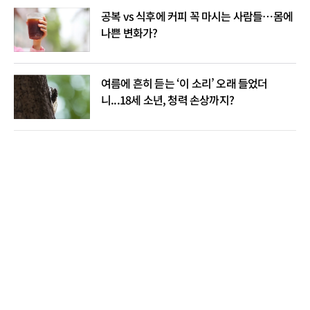
공복 vs 식후에 커피 꼭 마시는 사람들…몸에
나쁜 변화가?
여름에 흔히 듣는 ‘이 소리’ 오래 들었더
니...18세 소년, 청력 손상까지?