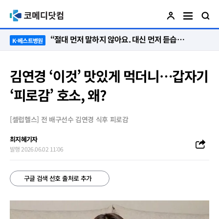
“절대 먼저 말하지 않아요. 대신 먼저 듣습니다”
K-베스트병원
김연경 ‘이것’ 맛있게 먹더니…갑자기
‘피로감’ 호소, 왜?
[셀럽헬스] 전 배구선수 김연경 식후 피로감
최지혜기자
발행 2026.06.02 11:06
구글 검색 선호 출처로 추가