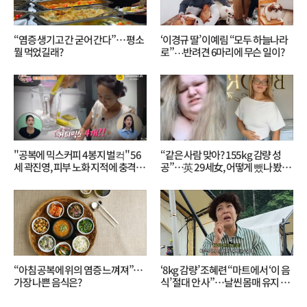
“염증 생기고 간 굳어 간다”… 평소
‘이경규 딸’ 이예림 “모두 하늘나라
뭘 먹었길래?
로”⋯반려견 6마리에 무슨 일이?
"공복에 믹스커피 4봉지 벌컥" 56
“같은 사람 맞아? 155kg 감량 성
세 곽진영, 피부 노화 지적에 충격…
공”…英 29세女, 어떻게 뺐나 봤더
무슨 일?
니?
“아침 공복에 위의 염증 느껴져”…
‘8kg 감량’ 조혜련 “마트에서 ‘이 음
가장 나쁜 음식은?
식’ 절대 안 사”…날씬 몸매 유지 비
결?