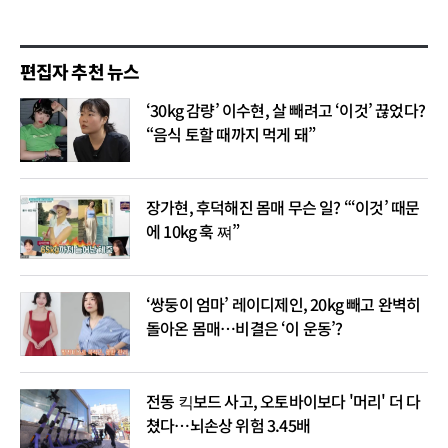
편집자 추천 뉴스
‘30kg 감량’ 이수현, 살 빼려고 ‘이것’ 끊었다?
“음식 토할 때까지 먹게 돼”
장가현, 후덕해진 몸매 무슨 일? “‘이것’ 때문
에 10kg 훅 쪄”
‘쌍둥이 엄마’ 레이디제인, 20kg 빼고 완벽히
돌아온 몸매…비결은 ‘이 운동’?
전동 킥보드 사고, 오토바이보다 '머리' 더 다
쳤다…뇌손상 위험 3.45배