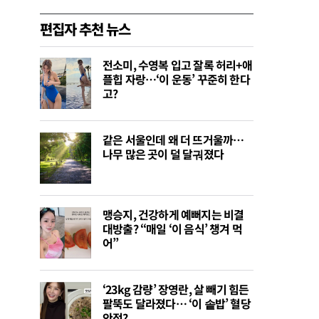
편집자 추천 뉴스
전소미, 수영복 입고 잘록 허리+애
플힙 자랑…‘이 운동’ 꾸준히 한다
고?
같은 서울인데 왜 더 뜨거울까…
나무 많은 곳이 덜 달궈졌다
맹승지, 건강하게 예뻐지는 비결
대방출? “매일 ‘이 음식’ 챙겨 먹
어”
‘23kg 감량’ 장영란, 살 빼기 힘든
팔뚝도 달라졌다… ‘이 솥밥’ 혈당
안정?