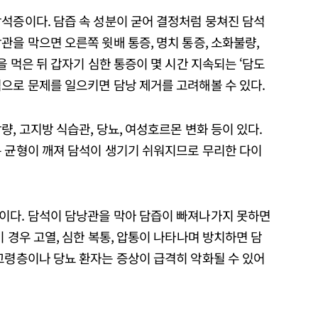
석증이다. 담즙 속 성분이 굳어 결정처럼 뭉쳐진 담석
관을 막으면 오른쪽 윗배 통증, 명치 통증, 소화불량,
을 먹은 뒤 갑자기 심한 통증이 몇 시간 지속되는 ‘담도
으로 문제를 일으키면 담낭 제거를 고려해볼 수 있다.
, 고지방 식습관, 당뇨, 여성호르몬 변화 등이 있다.
분 균형이 깨져 담석이 생기기 쉬워지므로 무리한 다이
이다. 담석이 담낭관을 막아 담즙이 빠져나가지 못하면
 경우 고열, 심한 복통, 압통이 나타나며 방치하면 담
고령층이나 당뇨 환자는 증상이 급격히 악화될 수 있어