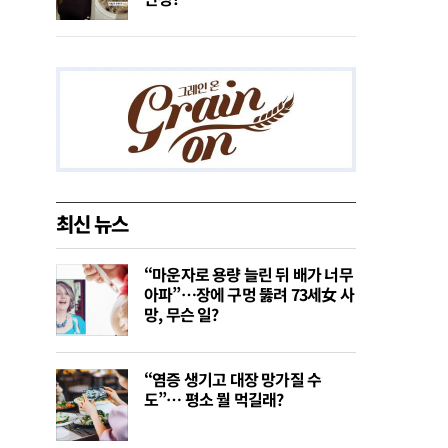
최신 뉴스
“마운자로 용량 늘린 뒤 배가 너무
아파”…장에 구멍 뚫려 73세女 사
망, 무슨 일?
“염증 생기고 대장 망가질 수
도”… 평소 뭘 먹길래?