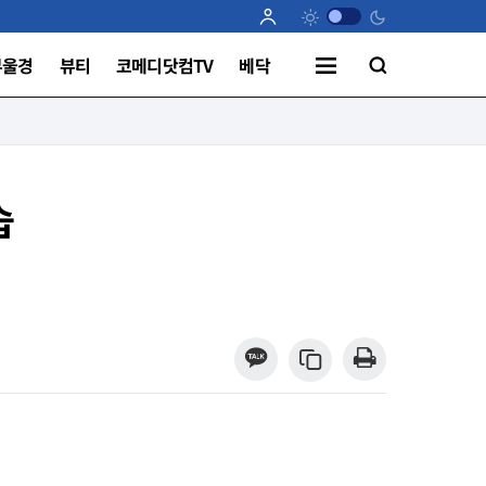
부울경
뷰티
코메디닷컴TV
베닥
습