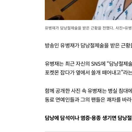
유병재가 담낭절제술을 받은 근황을 전했다. 사진=유
방송인 유병재가 담낭절제술을 받은 근황을
유병재는 최근 자신의 SNS에 “담낭절제술
포켓몬 잡다가 옆에서 쓸개 떼어내고”라는
함께 공개한 사진 속 유병재는 병실 침대에
동료 연예인들과 그의 팬들은 쾌차를 바라
담낭에 담석이나 염증·용종 생기면 담낭절