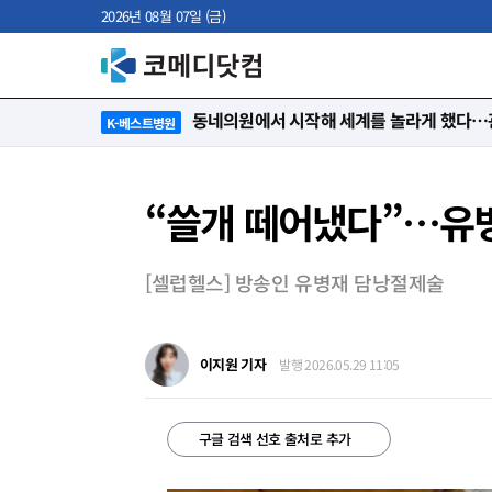
2026년 08월 07일 (금)
“절대 먼저 말하지 않아요. 대신 먼저 듣습
K-베스트병원
“쓸개 떼어냈다”…유병재
[셀럽헬스] 방송인 유병재 담낭절제술
이지원 기자
발행 2026.05.29 11:05
구글 검색 선호 출처로 추가