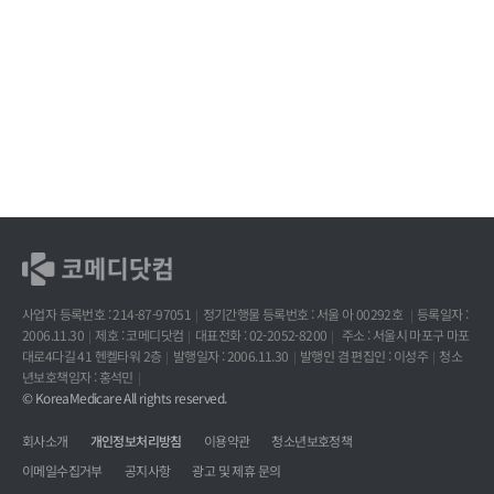
사업자 등록번호 : 214-87-97051
정기간행물 등록번호 : 서울 아 00292호
등록일자 :
2006.11.30
제호 : 코메디닷컴
대표전화 : 02-2052-8200
주소 : 서울시 마포구 마포
대로4다길 41 헨켈타워 2층
발행일자 : 2006.11.30
발행인 겸 편집인 : 이성주
청소
년보호책임자 : 홍석민
© KoreaMedicare All rights reserved.
회사소개
개인정보처리방침
이용약관
청소년보호정책
이메일수집거부
공지사항
광고 및 제휴 문의