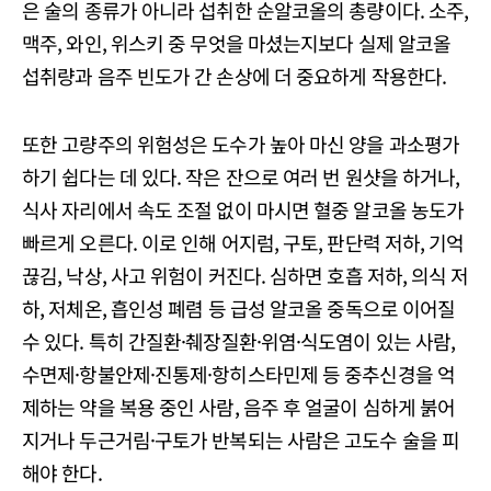
은 술의 종류가 아니라 섭취한 순알코올의 총량이다. 소주,
맥주, 와인, 위스키 중 무엇을 마셨는지보다 실제 알코올
섭취량과 음주 빈도가 간 손상에 더 중요하게 작용한다.
또한 고량주의 위험성은 도수가 높아 마신 양을 과소평가
하기 쉽다는 데 있다. 작은 잔으로 여러 번 원샷을 하거나,
식사 자리에서 속도 조절 없이 마시면 혈중 알코올 농도가
빠르게 오른다. 이로 인해 어지럼, 구토, 판단력 저하, 기억
끊김, 낙상, 사고 위험이 커진다. 심하면 호흡 저하, 의식 저
하, 저체온, 흡인성 폐렴 등 급성 알코올 중독으로 이어질
수 있다. 특히 간질환·췌장질환·위염·식도염이 있는 사람,
수면제·항불안제·진통제·항히스타민제 등 중추신경을 억
제하는 약을 복용 중인 사람, 음주 후 얼굴이 심하게 붉어
지거나 두근거림·구토가 반복되는 사람은 고도수 술을 피
해야 한다.