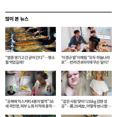
쓰
기
많이 본 뉴스
“염증 생기고 간 굳어 간다”… 평소
‘이경규 딸’ 이예림 “모두 하늘나라
뭘 먹었길래?
로”⋯반려견 6마리에 무슨 일이?
"공복에 믹스커피 4봉지 벌컥" 56
“같은 사람 맞아? 155kg 감량 성
세 곽진영, 피부 노화 지적에 충격…
공”…英 29세女, 어떻게 뺐나 봤더
무슨 일?
니?