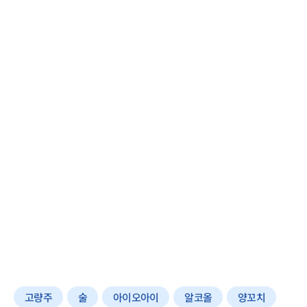
고량주
술
아이오아이
알코올
양꼬치