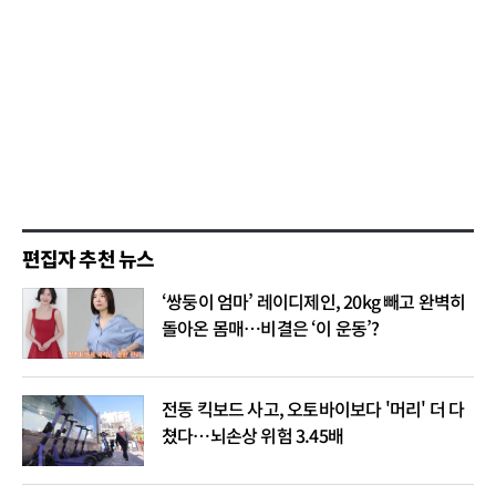
편집자 추천 뉴스
‘쌍둥이 엄마’ 레이디제인, 20kg 빼고 완벽히
돌아온 몸매…비결은 ‘이 운동’?
전동 킥보드 사고, 오토바이보다 '머리' 더 다
쳤다…뇌손상 위험 3.45배