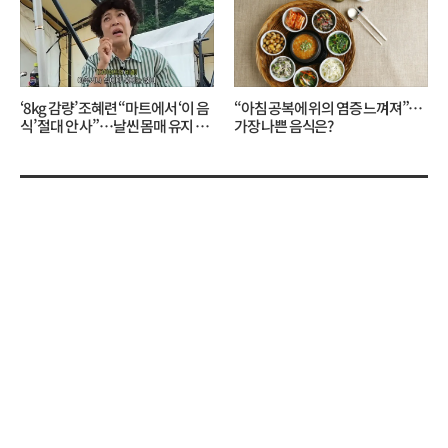
‘8kg 감량’ 조혜련 “마트에서 ‘이 음
“아침 공복에 위의 염증 느껴져”…
식’ 절대 안 사”…날씬 몸매 유지 비
가장 나쁜 음식은?
결?