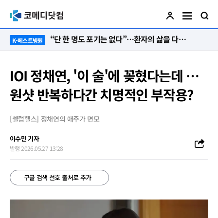
“단 한 명도 포기는 없다”…환자의 삶을 다시 세운 ‘오전 8시의 기적’
K-베스트병원
IOI 정채연, '이 술'에 꽂혔다는데 …
원샷 반복하다간 치명적인 부작용?
[셀럽헬스] 정채연의 애주가 면모
이수민 기자
발행 2026.05.27 13:28
구글 검색 선호 출처로 추가