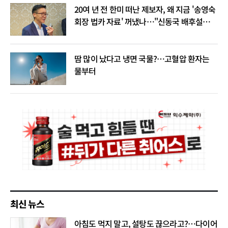
20여 년 전 한미 떠난 제보자, 왜 지금 '송영숙
회장 법카 자료' 꺼냈나…"신동국 배후설은
음모론"
땀 많이 났다고 냉면 국물?…고혈압 환자는
물부터
최신 뉴스
아침도 먹지 말고, 설탕도 끊으라고?…다이어