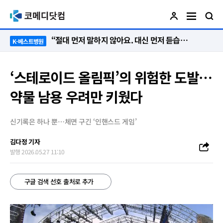
“절대 먼저 말하지 않아요. 대신 먼저 듣습니다”
K-베스트병원
‘스테로이드 올림픽’의 위험한 도발…
약물 남용 우려만 키웠다
신기록은 하나 뿐…체면 구긴 ‘인핸스드 게임’
김다정 기자
발행 2026.05.27 11:10
구글 검색 선호 출처로 추가