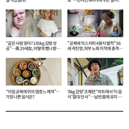
“같은 사람 맞아? 155kg 감량 성
"공복에 믹스커피 4봉지 벌컥" 56
공”…英 29세女, 어떻게 뺐나 봤더
세 곽진영, 피부 노화 지적에 충격…
니?
무슨 일?
“아침 공복에 위의 염증 느껴져”…
‘8kg 감량’ 조혜련 “마트에서 ‘이 음
가장 나쁜 음식은?
식’ 절대 안 사”…날씬 몸매 유지 비
결?