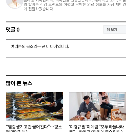
의 발빠른 건강 트랜드와 어렵고 딱딱한 의료 정보를 가장 재미있
게 전달하겠습니다.
댓글
0
더 보기
댓
글
쓰
기
많이 본 뉴스
“염증 생기고 간 굳어 간다”… 평소
‘이경규 딸’ 이예림 “모두 하늘나라
뭘 먹었길래?
로”⋯반려견 6마리에 무슨 일이?