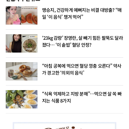
맹승지, 건강하게 예뻐지는 비결 대방출? “매
일 ‘이 음식’ 챙겨 먹어”
‘23kg 감량’ 장영란, 살 빼기 힘든 팔뚝도 달라
졌다… ‘이 솥밥’ 혈당 안정?
“아침 공복에 먹으면 혈당 껑충 오른다” 약사
가 경고한 ‘의외의 음식’
“식욕 억제하고 지방 분해”…먹으면 살 쏙 빠
지는 식품 8가지