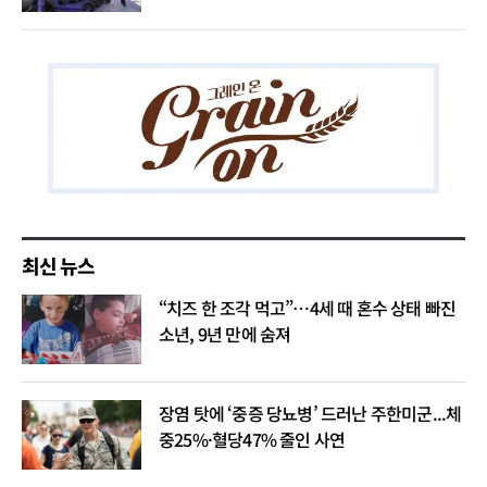
최신 뉴스
“치즈 한 조각 먹고”…4세 때 혼수 상태 빠진
소년, 9년 만에 숨져
장염 탓에 ‘중증 당뇨병’ 드러난 주한미군...체
중25%·혈당47% 줄인 사연