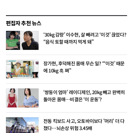
편집자 추천 뉴스
‘30kg 감량’ 이수현, 살 빼려고 ‘이것’ 끊었다?
“음식 토할 때까지 먹게 돼”
장가현, 후덕해진 몸매 무슨 일? “‘이것’ 때문
에 10kg 훅 쪄”
‘쌍둥이 엄마’ 레이디제인, 20kg 빼고 완벽히
돌아온 몸매…비결은 ‘이 운동’?
전동 킥보드 사고, 오토바이보다 '머리' 더 다
쳤다…뇌손상 위험 3.45배