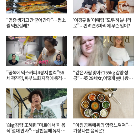
“염증 생기고 간 굳어 간다”… 평소
‘이경규 딸’ 이예림 “모두 하늘나라
뭘 먹었길래?
로”⋯반려견 6마리에 무슨 일이?
"공복에 믹스커피 4봉지 벌컥" 56
“같은 사람 맞아? 155kg 감량 성
세 곽진영, 피부 노화 지적에 충격…
공”…英 29세女, 어떻게 뺐나 봤더
무슨 일?
니?
‘8kg 감량’ 조혜련 “마트에서 ‘이 음
“아침 공복에 위의 염증 느껴져”…
식’ 절대 안 사”…날씬 몸매 유지 비
가장 나쁜 음식은?
결?