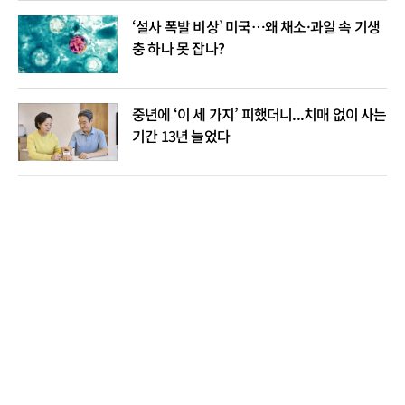
‘설사 폭발 비상’ 미국…왜 채소·과일 속 기생
충 하나 못 잡나?
중년에 ‘이 세 가지’ 피했더니...치매 없이 사는
기간 13년 늘었다