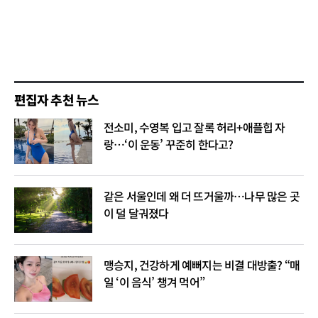
편집자 추천 뉴스
전소미, 수영복 입고 잘록 허리+애플힙 자
랑…‘이 운동’ 꾸준히 한다고?
같은 서울인데 왜 더 뜨거울까…나무 많은 곳
이 덜 달궈졌다
맹승지, 건강하게 예뻐지는 비결 대방출? “매
일 ‘이 음식’ 챙겨 먹어”