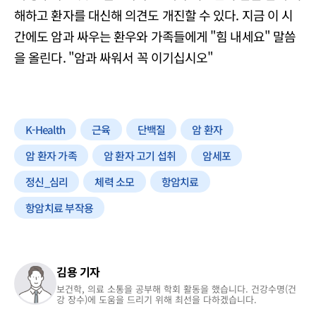
해하고 환자를 대신해 의견도 개진할 수 있다. 지금 이 시
간에도 암과 싸우는 환우와 가족들에게 "힘 내세요" 말씀
을 올린다. "암과 싸워서 꼭 이기십시오"
K-Health
근육
단백질
암 환자
암 환자 가족
암 환자 고기 섭취
암세포
정신_심리
체력 소모
항암치료
항암치료 부작용
김용 기자
보건학, 의료 소통을 공부해 학회 활동을 했습니다. 건강수명(건
강 장수)에 도움을 드리기 위해 최선을 다하겠습니다.