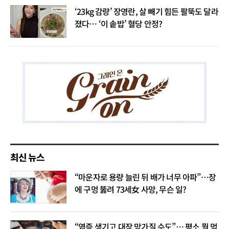
‘23kg 감량’ 장영란, 살 빼기 힘든 팔뚝도 달라
졌다… ‘이 솥밥’ 혈당 안정?
최신 뉴스
“마운자로 용량 늘린 뒤 배가 너무 아파”…장
에 구멍 뚫려 73세女 사망, 무슨 일?
“염증 생기고 대장 망가질 수도”… 평소 뭘 먹