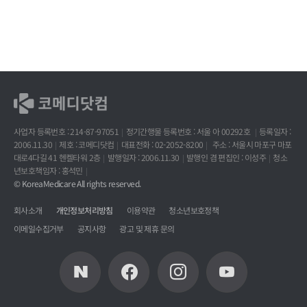
사업자 등록번호 : 214-87-97051
정기간행물 등록번호 : 서울 아 00292호
등록일자 :
2006.11.30
제호 : 코메디닷컴
대표전화 : 02-2052-8200
주소 : 서울시 마포구 마포
대로4다길 41 헨켈타워 2층
발행일자 : 2006.11.30
발행인 겸 편집인 : 이성주
청소
년보호책임자 : 홍석민
© KoreaMedicare All rights reserved.
회사소개
개인정보처리방침
이용약관
청소년보호정책
이메일수집거부
공지사항
광고 및 제휴 문의