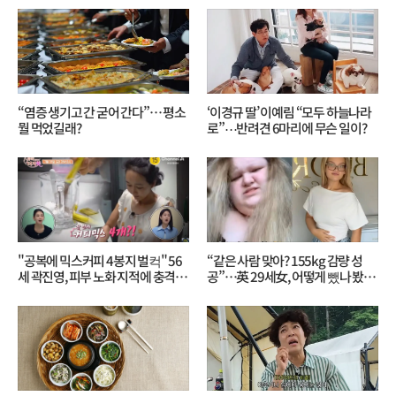
“염증 생기고 간 굳어 간다”… 평소
‘이경규 딸’ 이예림 “모두 하늘나라
뭘 먹었길래?
로”⋯반려견 6마리에 무슨 일이?
"공복에 믹스커피 4봉지 벌컥" 56
“같은 사람 맞아? 155kg 감량 성
세 곽진영, 피부 노화 지적에 충격…
공”…英 29세女, 어떻게 뺐나 봤더
무슨 일?
니?