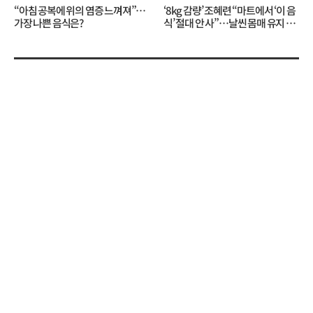
“아침 공복에 위의 염증 느껴져”…
‘8kg 감량’ 조혜련 “마트에서 ‘이 음
가장 나쁜 음식은?
식’ 절대 안 사”…날씬 몸매 유지 비
결?