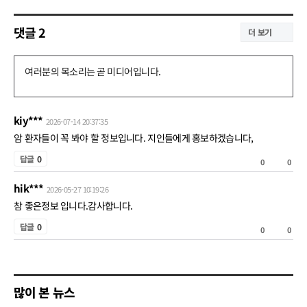
댓글
2
더 보기
댓
글
쓰
kiy***
2026-07-14 20:37:35
기
암 환자들이 꼭 봐야 할 정보입니다. 지인들에게 홍보하겠습니다,
공
답글
0
0
0
감
hik***
비
2026-05-27 10:19:26
공
참 좋은정보 입니다.감사합니다.
공
감
답글
0
0
0
감
비
공
많이 본 뉴스
감