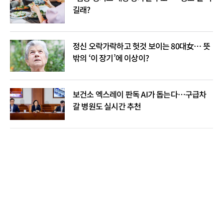
길래?
정신 오락가락하고 헛것 보이는 80대女… 뜻
밖의 ‘이 장기’에 이상이?
보건소 엑스레이 판독 AI가 돕는다…구급차
갈 병원도 실시간 추천